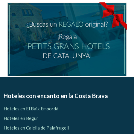
Ubicación/nombre del hotel
CA
ES
EN
FR
Modificar cookies
Técnicas y funcionales
Siempre activas
Hoteles con encanto
en la Costa Brava
Este sitio web utiliza Cookies propias para recopilar
información con la finalidad de mejorar nuestros servicios.
Hoteles en El Baix Empordà
Si continua navegando, supone la aceptación de la
instalación de las mismas. El usuario tiene la posibilidad
Hoteles en Begur
de configurar su navegador pudiendo, si así lo desea,
impedir que sean instaladas en su disco duro, aunque
Hoteles en Calella de Palafrugell
deberá tener en cuenta que dicha acción podrá ocasionar