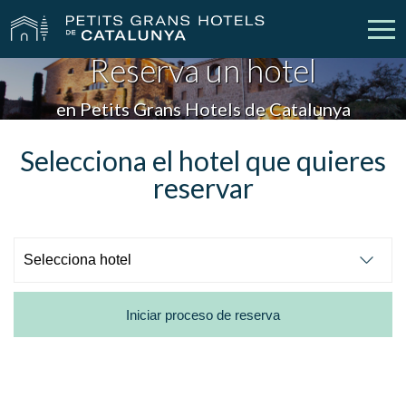
Reserva un hotel
Nuestros Hoteles
Escapadas
en Petits Grans Hotels de Catalunya
Bodas
Empresas
Selecciona el hotel que quieres
reservar
Cheques Regalo
Descubre Catalunya
Contacto
Mi reserva
Iniciar proceso de reserva
vpn_key
person
Iniciar sesión
Crear cuenta