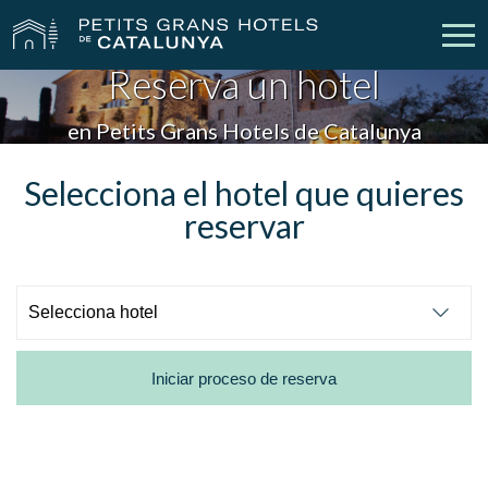
Reserva un hotel
Nuestros Hoteles
Escapadas
en Petits Grans Hotels de Catalunya
Bodas
Empresas
Selecciona el hotel que quieres
reservar
Cheques Regalo
Descubre Catalunya
Contacto
Mi reserva
Iniciar proceso de reserva
vpn_key
person
Iniciar sesión
Crear cuenta