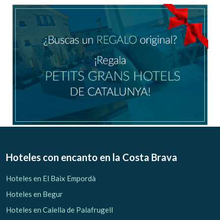
Ubicación/nombre del hotel
CA
ES
EN
FR
Modificar cookies
Técnicas y funcionales
Siempre activas
Hoteles con encanto
en la Costa Brava
Este sitio web utiliza Cookies propias para recopilar
información con la finalidad de mejorar nuestros servicios.
Hoteles en El Baix Empordà
Si continua navegando, supone la aceptación de la
instalación de las mismas. El usuario tiene la posibilidad
Hoteles en Begur
de configurar su navegador pudiendo, si así lo desea,
impedir que sean instaladas en su disco duro, aunque
Hoteles en Calella de Palafrugell
deberá tener en cuenta que dicha acción podrá ocasionar