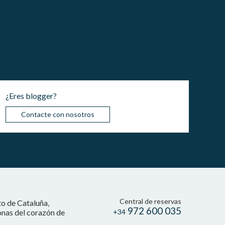
¿Eres blogger?
Contacte con nosotros
Central de reservas
to de Cataluña,
972 600 035
onas del corazón de
+34