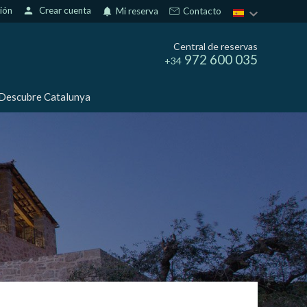
sión
person
Crear cuenta
notifications
Mi reserva
Contacto
Central de reservas
972 600 035
+34
Descubre Catalunya
activas
d de