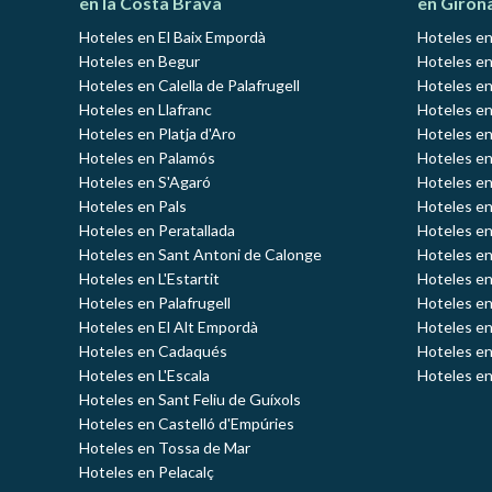
en la Costa Brava
en Giron
Hoteles en El Baix Empordà
Hoteles en
Hoteles en Begur
Hoteles en
Hoteles en Calella de Palafrugell
Hoteles en
Hoteles en Llafranc
Hoteles en
Hoteles en Platja d'Aro
Hoteles e
Hoteles en Palamós
Hoteles e
Hoteles en S'Agaró
Hoteles en
Hoteles en Pals
Hoteles en
Hoteles en Peratallada
Hoteles en
Hoteles en Sant Antoni de Calonge
Hoteles en
Hoteles en L'Estartit
Hoteles en
Hoteles en Palafrugell
Hoteles en
Hoteles en El Alt Empordà
Hoteles en
Hoteles en Cadaqués
Hoteles en
Hoteles en L'Escala
Hoteles en
Hoteles en Sant Feliu de Guíxols
Hoteles en Castelló d'Empúries
Hoteles en Tossa de Mar
Hoteles en Pelacalç