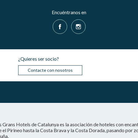
Encuéntranos en
¿Quieres ser socio?
Contacte con nosotros
s Grans Hotels de Catalunya es la asociación de hoteles con encan
 el Pirineo hasta la Costa Brava y la Costa Dorada, pasando por z
uña.