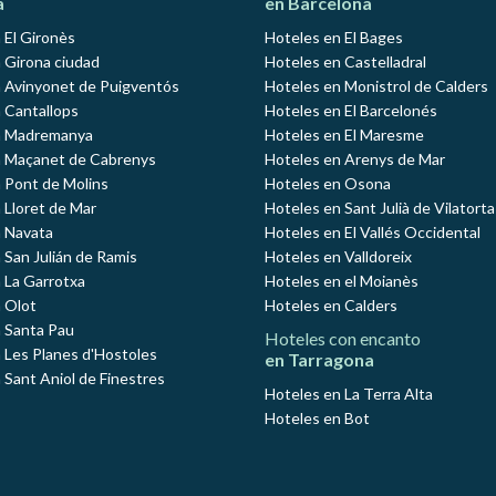
a
en Barcelona
 El Gironès
Hoteles en El Bages
 Girona ciudad
Hoteles en Castelladral
 Avinyonet de Puigventós
Hoteles en Monistrol de Calders
 Cantallops
Hoteles en El Barcelonés
n Madremanya
Hoteles en El Maresme
n Maçanet de Cabrenys
Hoteles en Arenys de Mar
 Pont de Molins
Hoteles en Osona
 Lloret de Mar
Hoteles en Sant Julià de Vilatorta
 Navata
Hoteles en El Vallés Occidental
 San Julián de Ramis
Hoteles en Valldoreix
 La Garrotxa
Hoteles en el Moianès
 Olot
Hoteles en Calders
 Santa Pau
Hoteles con encanto
 Les Planes d'Hostoles
en Tarragona
 Sant Aniol de Finestres
Hoteles en La Terra Alta
Hoteles en Bot