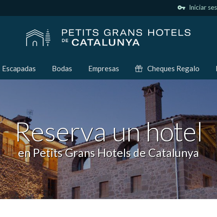
vpn_key
Iniciar se
Escapadas
Bodas
Empresas
Cheques Regalo
Reserva un hotel
en Petits Grans Hotels de Catalunya
icar cookies
as y funcionales
Siempre 
io web utiliza Cookies propias para recopilar información con la finalida