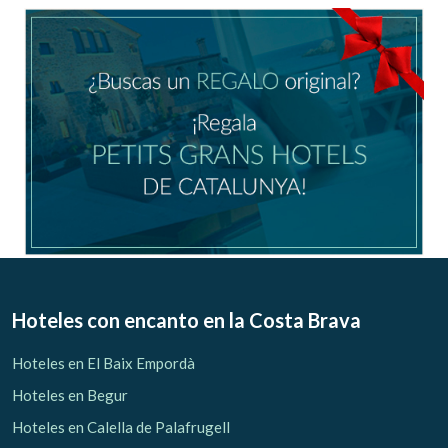
Ubicación/nombre del hotel
CA
ES
EN
FR
Modificar cookies
Técnicas y funcionales
Siempre activas
Hoteles con encanto
en la Costa Brava
Este sitio web utiliza Cookies propias para recopilar
información con la finalidad de mejorar nuestros servicios.
Hoteles en El Baix Empordà
Si continua navegando, supone la aceptación de la
instalación de las mismas. El usuario tiene la posibilidad
Hoteles en Begur
de configurar su navegador pudiendo, si así lo desea,
impedir que sean instaladas en su disco duro, aunque
Hoteles en Calella de Palafrugell
deberá tener en cuenta que dicha acción podrá ocasionar