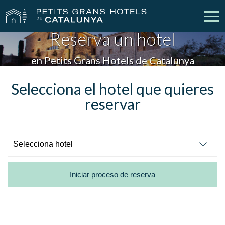
Reserva un hotel
Nuestros Hoteles
Escapadas
en Petits Grans Hotels de Catalunya
Bodas
Empresas
Selecciona el hotel que quieres
reservar
Cheques Regalo
Descubre Catalunya
Contacto
Mi reserva
Iniciar proceso de reserva
vpn_key
person
Iniciar sesión
Crear cuenta