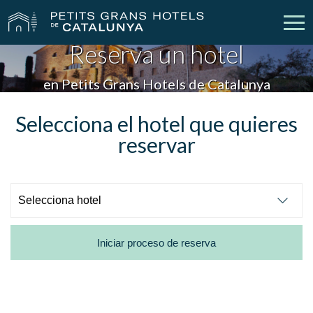
Reserva un hotel
Nuestros Hoteles
Escapadas
en Petits Grans Hotels de Catalunya
Bodas
Empresas
Selecciona el hotel que quieres
reservar
Cheques Regalo
Descubre Catalunya
Contacto
Mi reserva
Iniciar proceso de reserva
vpn_key
person
Iniciar sesión
Crear cuenta