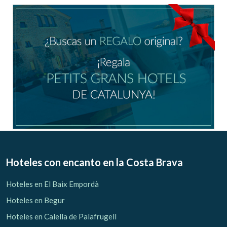
Ubicación/nombre del hotel
CA
ES
EN
FR
Modificar cookies
Técnicas y funcionales
Siempre activas
Hoteles con encanto
en la Costa Brava
Este sitio web utiliza Cookies propias para recopilar
información con la finalidad de mejorar nuestros servicios.
Hoteles en El Baix Empordà
Si continua navegando, supone la aceptación de la
instalación de las mismas. El usuario tiene la posibilidad
Hoteles en Begur
de configurar su navegador pudiendo, si así lo desea,
impedir que sean instaladas en su disco duro, aunque
Hoteles en Calella de Palafrugell
deberá tener en cuenta que dicha acción podrá ocasionar