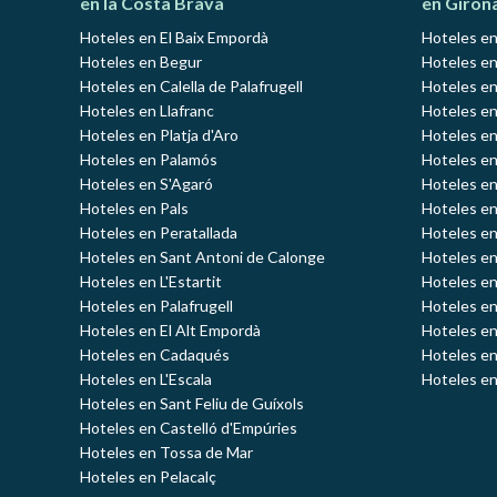
en la Costa Brava
en Giron
Hoteles en El Baix Empordà
Hoteles en
Hoteles en Begur
Hoteles en
Hoteles en Calella de Palafrugell
Hoteles en
Hoteles en Llafranc
Hoteles en
Hoteles en Platja d'Aro
Hoteles e
Hoteles en Palamós
Hoteles e
Hoteles en S'Agaró
Hoteles en
Hoteles en Pals
Hoteles en
Hoteles en Peratallada
Hoteles en
Hoteles en Sant Antoni de Calonge
Hoteles en
Hoteles en L'Estartit
Hoteles en
Hoteles en Palafrugell
Hoteles en
Hoteles en El Alt Empordà
Hoteles en
Hoteles en Cadaqués
Hoteles en
Hoteles en L'Escala
Hoteles en
Hoteles en Sant Feliu de Guíxols
Hoteles en Castelló d'Empúries
Hoteles en Tossa de Mar
Hoteles en Pelacalç