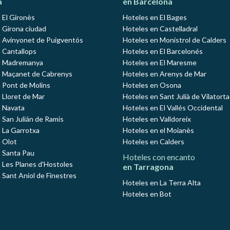
a
en Barcelona
 El Gironès
Hoteles en El Bages
 Girona ciudad
Hoteles en Castelladral
 Avinyonet de Puigventós
Hoteles en Monistrol de Calders
 Cantallops
Hoteles en El Barcelonés
n Madremanya
Hoteles en El Maresme
n Maçanet de Cabrenys
Hoteles en Arenys de Mar
 Pont de Molins
Hoteles en Osona
 Lloret de Mar
Hoteles en Sant Julià de Vilatorta
 Navata
Hoteles en El Vallés Occidental
 San Julián de Ramis
Hoteles en Valldoreix
 La Garrotxa
Hoteles en el Moianès
 Olot
Hoteles en Calders
 Santa Pau
Hoteles con encanto
 Les Planes d'Hostoles
en Tarragona
 Sant Aniol de Finestres
Hoteles en La Terra Alta
Hoteles en Bot