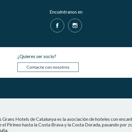
Encuéntranos en
¿Quieres ser socio?
Contacte con nosotros
s Grans Hotels de Catalunya es la asociación de hoteles con encan
 el Pirineo hasta la Costa Brava y la Costa Dorada, pasando por z
uña.