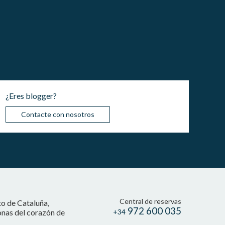
¿Eres blogger?
Contacte con nosotros
Central de reservas
to de Cataluña,
972 600 035
onas del corazón de
+34