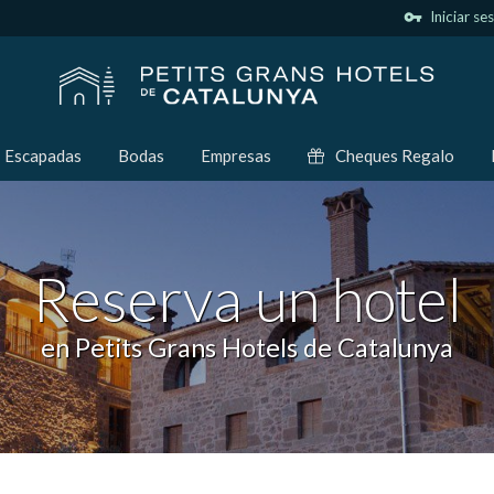
vpn_key
Iniciar se
Escapadas
Bodas
Empresas
Cheques Regalo
Reserva un hotel
en Petits Grans Hotels de Catalunya
icar cookies
as y funcionales
Siempre 
io web utiliza Cookies propias para recopilar información con la finalida