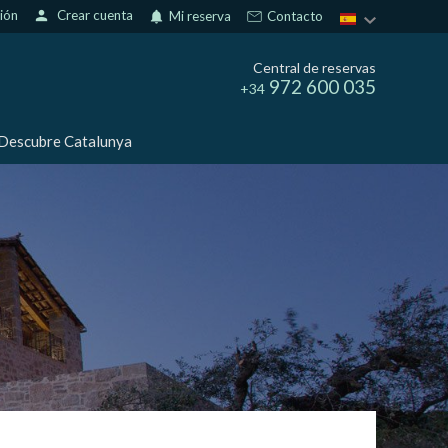
sión
person
Crear cuenta
notifications
Mi reserva
Contacto
Central de reservas
972 600 035
+34
Descubre Catalunya
activas
d de