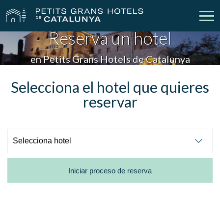
Reserva un hotel
Nuestros Hoteles
Escapadas
en Petits Grans Hotels de Catalunya
Bodas
Empresas
Selecciona el hotel que quieres
reservar
Cheques Regalo
Descubre Catalunya
Contacto
Mi reserva
Iniciar proceso de reserva
vpn_key
person
Iniciar sesión
Crear cuenta