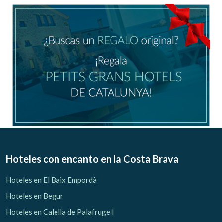
Ubicación/nombre del hotel
CA
ES
EN
FR
Modificar cookies
Técnicas y funcionales
Siempre activas
Hoteles con encanto
en la Costa Brava
Este sitio web utiliza Cookies propias para recopilar
información con la finalidad de mejorar nuestros servicios.
Hoteles en El Baix Empordà
Si continua navegando, supone la aceptación de la
instalación de las mismas. El usuario tiene la posibilidad
Hoteles en Begur
de configurar su navegador pudiendo, si así lo desea,
impedir que sean instaladas en su disco duro, aunque
Hoteles en Calella de Palafrugell
deberá tener en cuenta que dicha acción podrá ocasionar