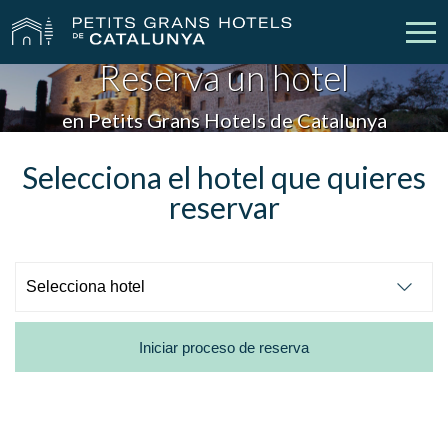
Reserva un hotel
Nuestros Hoteles
Escapadas
en Petits Grans Hotels de Catalunya
Bodas
Empresas
Selecciona el hotel que quieres
reservar
Cheques Regalo
Descubre Catalunya
Contacto
Mi reserva
Iniciar proceso de reserva
vpn_key
person
Iniciar sesión
Crear cuenta