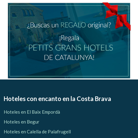
Ubicación/nombre del hotel
CA
ES
EN
FR
Modificar cookies
Técnicas y funcionales
Siempre activas
Hoteles con encanto
en la Costa Brava
Este sitio web utiliza Cookies propias para recopilar
información con la finalidad de mejorar nuestros servicios.
Hoteles en El Baix Empordà
Si continua navegando, supone la aceptación de la
instalación de las mismas. El usuario tiene la posibilidad
Hoteles en Begur
de configurar su navegador pudiendo, si así lo desea,
impedir que sean instaladas en su disco duro, aunque
Hoteles en Calella de Palafrugell
deberá tener en cuenta que dicha acción podrá ocasionar