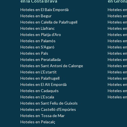
en la Costa Brava
en Giron
Hoteles en El Baix Empordà
Hoteles en
Hoteles en Begur
Hoteles en
Hoteles en Calella de Palafrugell
Hoteles en
Hoteles en Llafranc
Hoteles en
Hoteles en Platja d'Aro
Hoteles e
Hoteles en Palamós
Hoteles e
Hoteles en S'Agaró
Hoteles en
Hoteles en Pals
Hoteles en
Hoteles en Peratallada
Hoteles en
Hoteles en Sant Antoni de Calonge
Hoteles en
Hoteles en L'Estartit
Hoteles en
Hoteles en Palafrugell
Hoteles en
Hoteles en El Alt Empordà
Hoteles en
Hoteles en Cadaqués
Hoteles en
Hoteles en L'Escala
Hoteles en
Hoteles en Sant Feliu de Guíxols
Hoteles en Castelló d'Empúries
Hoteles en Tossa de Mar
Hoteles en Pelacalç