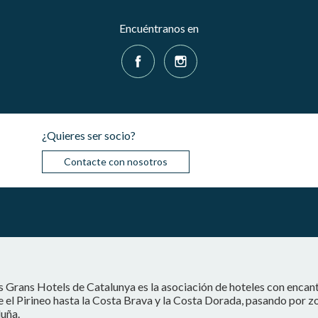
Encuéntranos en
¿Quieres ser socio?
Contacte con nosotros
s Grans Hotels de Catalunya es la asociación de hoteles con encan
 el Pirineo hasta la Costa Brava y la Costa Dorada, pasando por z
uña.