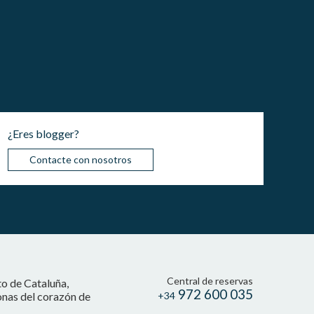
¿Eres blogger?
Contacte con nosotros
Central de reservas
to de Cataluña,
972 600 035
onas del corazón de
+34