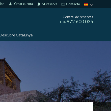
sión
person
Crear cuenta
notifications
Mi reserva
Contacto
Central de reservas
972 600 035
+34
Descubre Catalunya
activas
d de