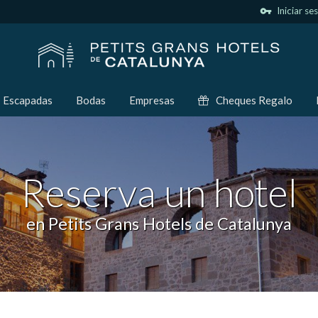
vpn_key
Iniciar se
Escapadas
Bodas
Empresas
Cheques Regalo
Reserva un hotel
en Petits Grans Hotels de Catalunya
icar cookies
as y funcionales
Siempre 
io web utiliza Cookies propias para recopilar información con la finalida