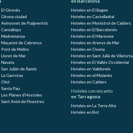
a
en Barcelona
 El Gironès
Hoteles en El Bages
 Girona ciudad
Hoteles en Castelladral
 Avinyonet de Puigventós
Hoteles en Monistrol de Calders
 Cantallops
Hoteles en El Barcelonés
n Madremanya
Hoteles en El Maresme
n Maçanet de Cabrenys
Hoteles en Arenys de Mar
 Pont de Molins
Hoteles en Osona
 Lloret de Mar
Hoteles en Sant Julià de Vilatorta
 Navata
Hoteles en El Vallés Occidental
 San Julián de Ramis
Hoteles en Valldoreix
 La Garrotxa
Hoteles en el Moianès
 Olot
Hoteles en Calders
 Santa Pau
Hoteles con encanto
 Les Planes d'Hostoles
en Tarragona
 Sant Aniol de Finestres
Hoteles en La Terra Alta
Hoteles en Bot