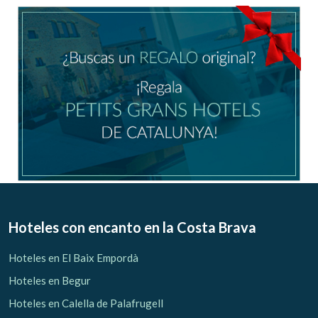
Ubicación/nombre del hotel
CA
ES
EN
FR
Modificar cookies
Técnicas y funcionales
Siempre activas
Hoteles con encanto
en la Costa Brava
Este sitio web utiliza Cookies propias para recopilar
información con la finalidad de mejorar nuestros servicios.
Hoteles en El Baix Empordà
Si continua navegando, supone la aceptación de la
instalación de las mismas. El usuario tiene la posibilidad
Hoteles en Begur
de configurar su navegador pudiendo, si así lo desea,
impedir que sean instaladas en su disco duro, aunque
Hoteles en Calella de Palafrugell
deberá tener en cuenta que dicha acción podrá ocasionar