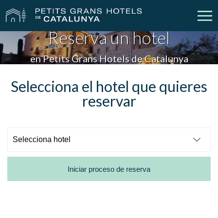
Reserva un hotel
Nuestros Hoteles
Escapadas
en Petits Grans Hotels de Catalunya
Bodas
Empresas
Selecciona el hotel que quieres
reservar
Cheques Regalo
Descubre Catalunya
Contacto
Mi reserva
Iniciar proceso de reserva
vpn_key
person
Iniciar sesión
Crear cuenta