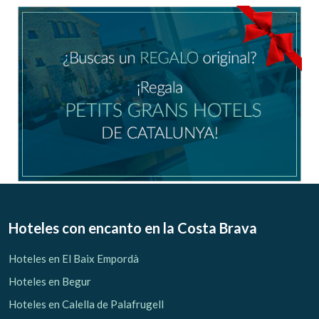
Ubicación/nombre del hotel
CA
ES
EN
FR
Modificar cookies
Técnicas y funcionales
Siempre activas
Hoteles con encanto
en la Costa Brava
Este sitio web utiliza Cookies propias para recopilar
información con la finalidad de mejorar nuestros servicios.
Hoteles en El Baix Empordà
Si continua navegando, supone la aceptación de la
instalación de las mismas. El usuario tiene la posibilidad
Hoteles en Begur
de configurar su navegador pudiendo, si así lo desea,
impedir que sean instaladas en su disco duro, aunque
Hoteles en Calella de Palafrugell
deberá tener en cuenta que dicha acción podrá ocasionar