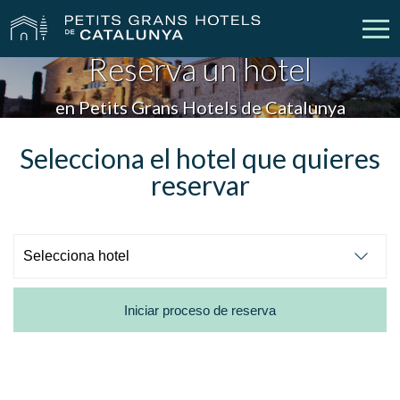
Reserva un hotel
Nuestros Hoteles
Escapadas
en Petits Grans Hotels de Catalunya
Bodas
Empresas
Selecciona el hotel que quieres
reservar
Cheques Regalo
Descubre Catalunya
Contacto
Mi reserva
Iniciar proceso de reserva
vpn_key
person
Iniciar sesión
Crear cuenta