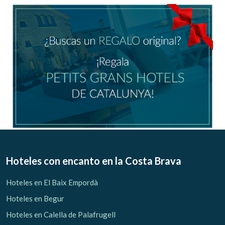
Ubicación/nombre del hotel
CA
ES
EN
FR
Modificar cookies
Técnicas y funcionales
Siempre activas
Hoteles con encanto
en la Costa Brava
Este sitio web utiliza Cookies propias para recopilar
información con la finalidad de mejorar nuestros servicios.
Hoteles en El Baix Empordà
Si continua navegando, supone la aceptación de la
instalación de las mismas. El usuario tiene la posibilidad
Hoteles en Begur
de configurar su navegador pudiendo, si así lo desea,
impedir que sean instaladas en su disco duro, aunque
Hoteles en Calella de Palafrugell
deberá tener en cuenta que dicha acción podrá ocasionar