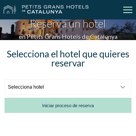
Reserva un hotel
Nuestros Hoteles
Escapadas
en Petits Grans Hotels de Catalunya
Bodas
Empresas
Selecciona el hotel que quieres
reservar
Cheques Regalo
Descubre Catalunya
Contacto
Mi reserva
Iniciar proceso de reserva
vpn_key
person
Iniciar sesión
Crear cuenta