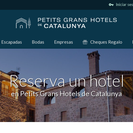
vpn_key
Iniciar se
Escapadas
Bodas
Empresas
Cheques Regalo
Reserva un hotel
en Petits Grans Hotels de Catalunya
icar cookies
as y funcionales
Siempre 
io web utiliza Cookies propias para recopilar información con la finalida