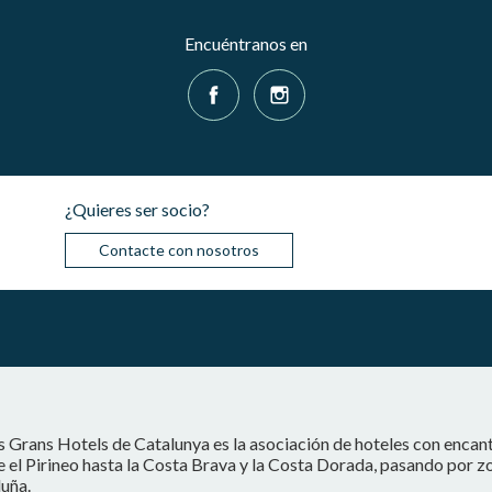
Encuéntranos en
¿Quieres ser socio?
Contacte con nosotros
s Grans Hotels de Catalunya es la asociación de hoteles con encan
 el Pirineo hasta la Costa Brava y la Costa Dorada, pasando por z
uña.