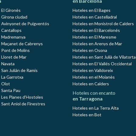
a
en Barcelona
 El Gironès
Hoteles en El Bages
 Girona ciudad
Hoteles en Castelladral
 Avinyonet de Puigventós
Hoteles en Monistrol de Calders
 Cantallops
Hoteles en El Barcelonés
n Madremanya
Hoteles en El Maresme
n Maçanet de Cabrenys
Hoteles en Arenys de Mar
 Pont de Molins
Hoteles en Osona
 Lloret de Mar
Hoteles en Sant Julià de Vilatorta
 Navata
Hoteles en El Vallés Occidental
 San Julián de Ramis
Hoteles en Valldoreix
 La Garrotxa
Hoteles en el Moianès
 Olot
Hoteles en Calders
 Santa Pau
Hoteles con encanto
 Les Planes d'Hostoles
en Tarragona
 Sant Aniol de Finestres
Hoteles en La Terra Alta
Hoteles en Bot