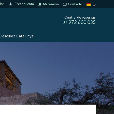
sión
person
Crear cuenta
notifications
Mi reserva
Contacto
Central de reservas
972 600 035
+34
Descubre Catalunya
activas
d de