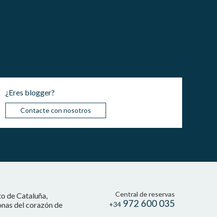
¿Eres blogger?
Contacte con nosotros
Central de reservas
to de Cataluña,
972 600 035
onas del corazón de
+34