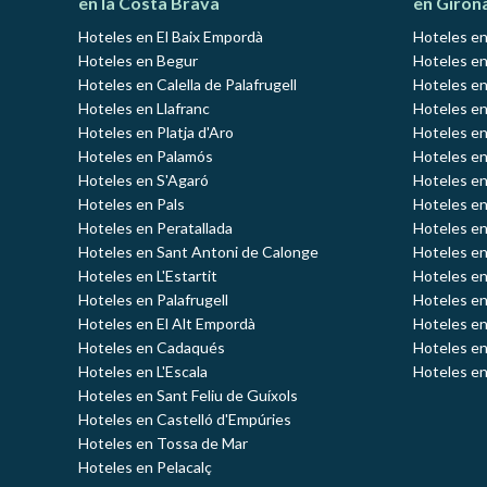
en la Costa Brava
en Giron
Hoteles en El Baix Empordà
Hoteles en
Hoteles en Begur
Hoteles en
Hoteles en Calella de Palafrugell
Hoteles en
Hoteles en Llafranc
Hoteles en
Hoteles en Platja d'Aro
Hoteles e
Hoteles en Palamós
Hoteles e
Hoteles en S'Agaró
Hoteles en
Hoteles en Pals
Hoteles en
Hoteles en Peratallada
Hoteles en
Hoteles en Sant Antoni de Calonge
Hoteles en
Hoteles en L'Estartit
Hoteles en
Hoteles en Palafrugell
Hoteles en
Hoteles en El Alt Empordà
Hoteles en
Hoteles en Cadaqués
Hoteles en
Hoteles en L'Escala
Hoteles en
Hoteles en Sant Feliu de Guíxols
Hoteles en Castelló d'Empúries
Hoteles en Tossa de Mar
Hoteles en Pelacalç