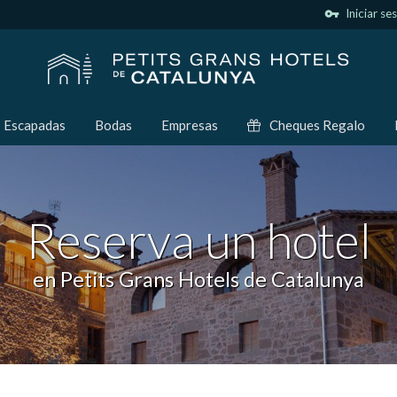
vpn_key
Iniciar se
Escapadas
Bodas
Empresas
Cheques Regalo
Reserva un hotel
en Petits Grans Hotels de Catalunya
icar cookies
as y funcionales
Siempre 
io web utiliza Cookies propias para recopilar información con la finalida