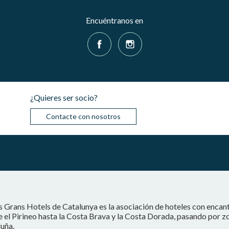
Encuéntranos en
¿Quieres ser socio?
Contacte con nosotros
s Grans Hotels de Catalunya es la asociación de hoteles con encan
 el Pirineo hasta la Costa Brava y la Costa Dorada, pasando por z
uña.