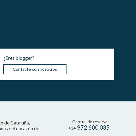
¿Eres blogger?
Contacte con nosotros
Central de reservas
to de Cataluña,
972 600 035
onas del corazón de
+34