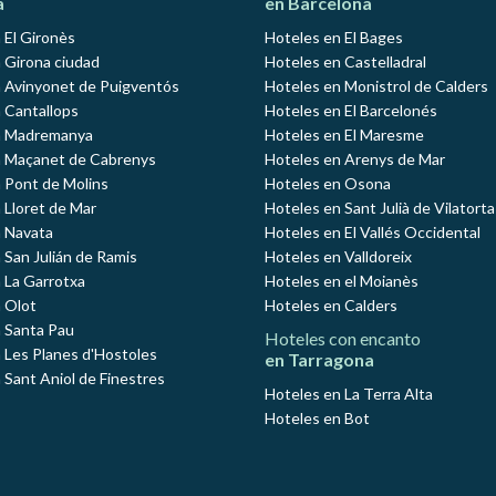
a
en Barcelona
 El Gironès
Hoteles en El Bages
 Girona ciudad
Hoteles en Castelladral
 Avinyonet de Puigventós
Hoteles en Monistrol de Calders
 Cantallops
Hoteles en El Barcelonés
n Madremanya
Hoteles en El Maresme
n Maçanet de Cabrenys
Hoteles en Arenys de Mar
 Pont de Molins
Hoteles en Osona
 Lloret de Mar
Hoteles en Sant Julià de Vilatorta
 Navata
Hoteles en El Vallés Occidental
 San Julián de Ramis
Hoteles en Valldoreix
 La Garrotxa
Hoteles en el Moianès
 Olot
Hoteles en Calders
 Santa Pau
Hoteles con encanto
 Les Planes d'Hostoles
en Tarragona
 Sant Aniol de Finestres
Hoteles en La Terra Alta
Hoteles en Bot