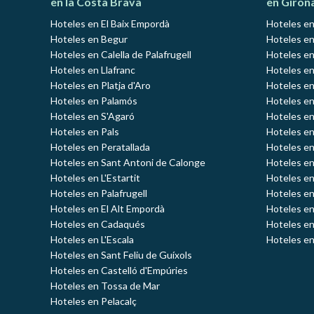
en la Costa Brava
en Giron
Hoteles en El Baix Empordà
Hoteles en
Hoteles en Begur
Hoteles en
Hoteles en Calella de Palafrugell
Hoteles en
Hoteles en Llafranc
Hoteles en
Hoteles en Platja d'Aro
Hoteles e
Hoteles en Palamós
Hoteles e
Hoteles en S'Agaró
Hoteles en
Hoteles en Pals
Hoteles en
Hoteles en Peratallada
Hoteles en
Hoteles en Sant Antoni de Calonge
Hoteles en
Hoteles en L'Estartit
Hoteles en
Hoteles en Palafrugell
Hoteles en
Hoteles en El Alt Empordà
Hoteles en
Hoteles en Cadaqués
Hoteles en
Hoteles en L'Escala
Hoteles en
Hoteles en Sant Feliu de Guíxols
Hoteles en Castelló d'Empúries
Hoteles en Tossa de Mar
Hoteles en Pelacalç