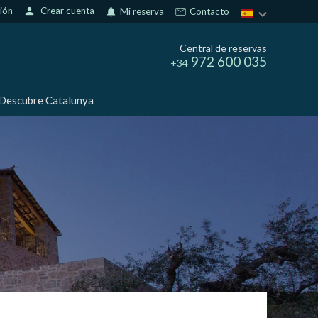
sión
person
Crear cuenta
notifications
Mi reserva
Contacto
Central de reservas
972 600 035
+34
Descubre Catalunya
activas
d de