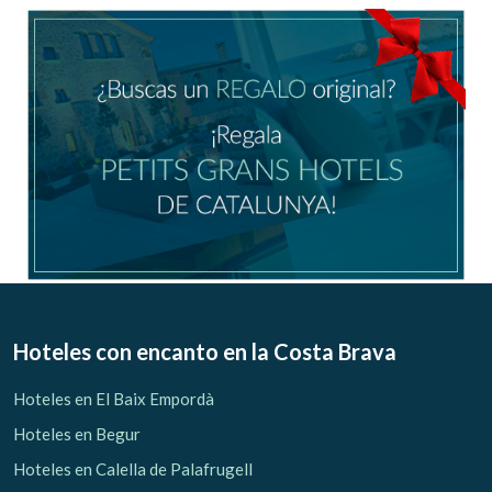
Ubicación/nombre del hotel
CA
ES
EN
FR
Modificar cookies
Técnicas y funcionales
Siempre activas
Hoteles con encanto
en la Costa Brava
Este sitio web utiliza Cookies propias para recopilar
información con la finalidad de mejorar nuestros servicios.
Hoteles en El Baix Empordà
Si continua navegando, supone la aceptación de la
instalación de las mismas. El usuario tiene la posibilidad
Hoteles en Begur
de configurar su navegador pudiendo, si así lo desea,
impedir que sean instaladas en su disco duro, aunque
Hoteles en Calella de Palafrugell
deberá tener en cuenta que dicha acción podrá ocasionar