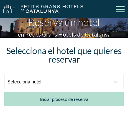
Reserva un hotel
Nuestros Hoteles
Escapadas
en Petits Grans Hotels de Catalunya
Bodas
Empresas
Selecciona el hotel que quieres
reservar
Cheques Regalo
Descubre Catalunya
Contacto
Mi reserva
Iniciar proceso de reserva
vpn_key
person
Iniciar sesión
Crear cuenta