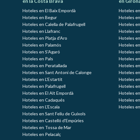
en la Costa Brava
en Giron
Hoteles en El Baix Empordà
Hoteles en
Hoteles en Begur
Hoteles en
Hoteles en Calella de Palafrugell
Hoteles en
Hoteles en Llafranc
Hoteles en
Hoteles en Platja d'Aro
Hoteles e
Hoteles en Palamós
Hoteles e
Hoteles en S'Agaró
Hoteles en
Hoteles en Pals
Hoteles en
Hoteles en Peratallada
Hoteles en
Hoteles en Sant Antoni de Calonge
Hoteles en
Hoteles en L'Estartit
Hoteles en
Hoteles en Palafrugell
Hoteles en
Hoteles en El Alt Empordà
Hoteles en
Hoteles en Cadaqués
Hoteles en
Hoteles en L'Escala
Hoteles en
Hoteles en Sant Feliu de Guíxols
Hoteles en Castelló d'Empúries
Hoteles en Tossa de Mar
Hoteles en Pelacalç