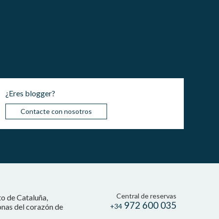
¿Eres blogger?
Contacte con nosotros
Central de reservas
to de Cataluña,
972 600 035
onas del corazón de
+34