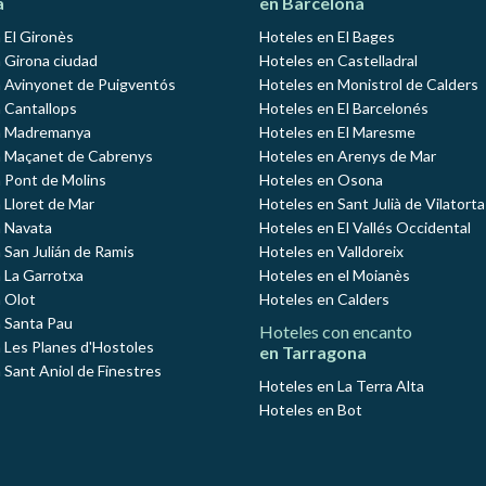
a
en Barcelona
 El Gironès
Hoteles en El Bages
 Girona ciudad
Hoteles en Castelladral
 Avinyonet de Puigventós
Hoteles en Monistrol de Calders
 Cantallops
Hoteles en El Barcelonés
n Madremanya
Hoteles en El Maresme
n Maçanet de Cabrenys
Hoteles en Arenys de Mar
 Pont de Molins
Hoteles en Osona
 Lloret de Mar
Hoteles en Sant Julià de Vilatorta
 Navata
Hoteles en El Vallés Occidental
 San Julián de Ramis
Hoteles en Valldoreix
 La Garrotxa
Hoteles en el Moianès
 Olot
Hoteles en Calders
 Santa Pau
Hoteles con encanto
 Les Planes d'Hostoles
en Tarragona
 Sant Aniol de Finestres
Hoteles en La Terra Alta
Hoteles en Bot