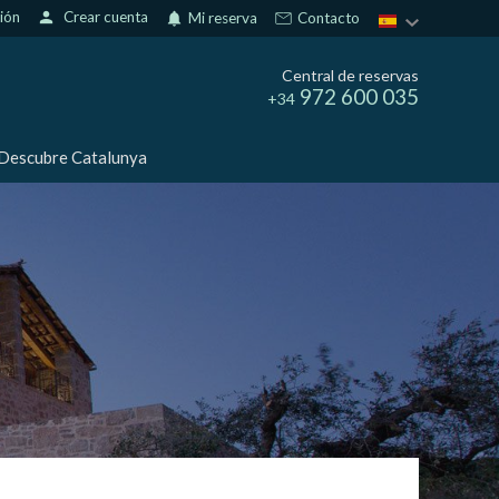
sión
person
Crear cuenta
notifications
Mi reserva
Contacto
Central de reservas
972 600 035
+34
Descubre Catalunya
activas
d de