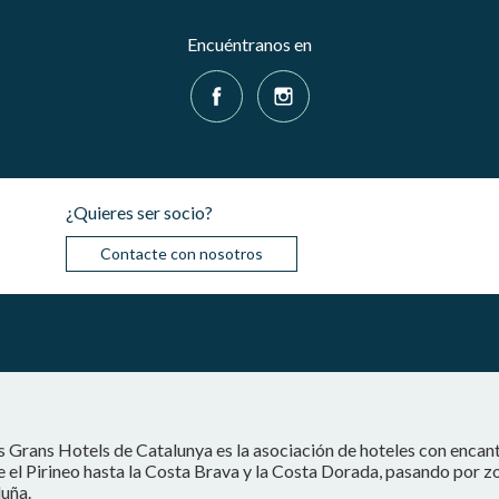
Encuéntranos en
¿Quieres ser socio?
Contacte con nosotros
s Grans Hotels de Catalunya es la asociación de hoteles con encan
 el Pirineo hasta la Costa Brava y la Costa Dorada, pasando por z
uña.