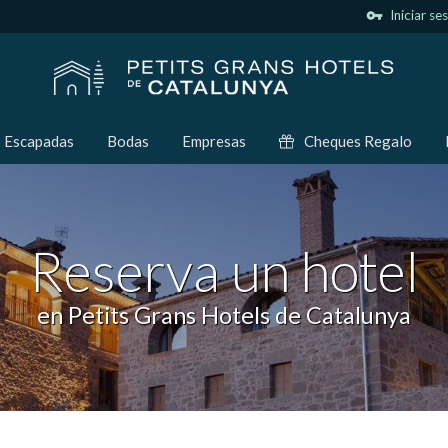
vpn_key
Iniciar se
Escapadas
Bodas
Empresas
Cheques Regalo
Reserva un hotel
en Petits Grans Hotels de Catalunya
icar cookies
as y funcionales
Siempre 
io web utiliza Cookies propias para recopilar información con la finalida