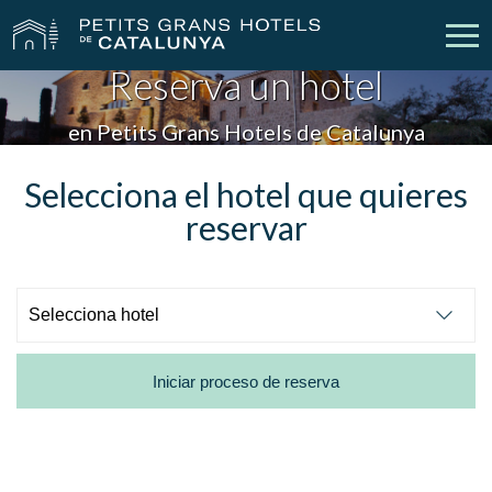
Reserva un hotel
Nuestros Hoteles
Escapadas
en Petits Grans Hotels de Catalunya
Bodas
Empresas
Selecciona el hotel que quieres
reservar
Cheques Regalo
Descubre Catalunya
Contacto
Mi reserva
Iniciar proceso de reserva
vpn_key
person
Iniciar sesión
Crear cuenta