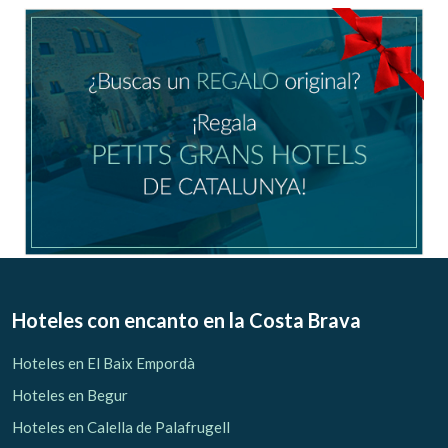
Ubicación/nombre del hotel
CA
ES
EN
FR
Modificar cookies
Técnicas y funcionales
Siempre activas
Hoteles con encanto
en la Costa Brava
Este sitio web utiliza Cookies propias para recopilar
información con la finalidad de mejorar nuestros servicios.
Hoteles en El Baix Empordà
Si continua navegando, supone la aceptación de la
instalación de las mismas. El usuario tiene la posibilidad
Hoteles en Begur
de configurar su navegador pudiendo, si así lo desea,
impedir que sean instaladas en su disco duro, aunque
Hoteles en Calella de Palafrugell
deberá tener en cuenta que dicha acción podrá ocasionar