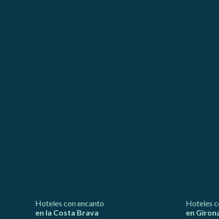
mejorar
instala
pudiend
deberá 
de la p
Analít
Permite
sitio we
medició
los usua
que hac
del usu
experie
Market
Estas c
eleccio
hábitos
en el si
usuario
Hoteles con encanto
Hoteles c
en la Costa Brava
en Giron