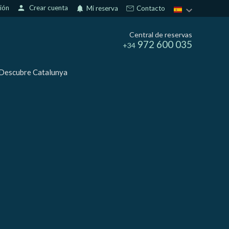
sión
person
Crear cuenta
notifications
Mi reserva
Contacto
Central de reservas
972 600 035
+34
Descubre Catalunya
activas
d de