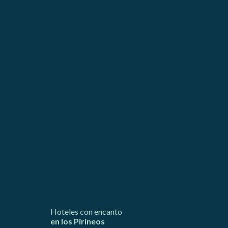
egador
ue
egación
 de este
a
ión de
s de uso
rencia
ejor
s y
us
gación
Hoteles con encanto
en los Pirineos