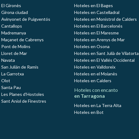
 El Gironès
Hoteles en El Bages
 Girona ciudad
Hoteles en Castelladral
 Avinyonet de Puigventós
Hoteles en Monistrol de Calders
 Cantallops
Hoteles en El Barcelonés
n Madremanya
Hoteles en El Maresme
n Maçanet de Cabrenys
Hoteles en Arenys de Mar
 Pont de Molins
Hoteles en Osona
 Lloret de Mar
Hoteles en Sant Julià de Vilatorta
 Navata
Hoteles en El Vallés Occidental
 San Julián de Ramis
Hoteles en Valldoreix
 La Garrotxa
Hoteles en el Moianès
 Olot
Hoteles en Calders
 Santa Pau
Hoteles con encanto
 Les Planes d'Hostoles
en Tarragona
 Sant Aniol de Finestres
Hoteles en La Terra Alta
Hoteles en Bot