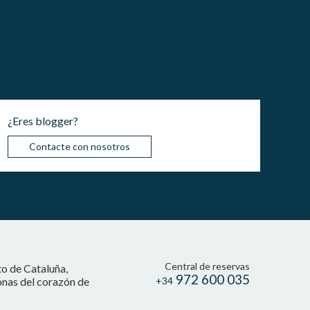
¿Eres blogger?
Contacte con nosotros
Central de reservas
to de Cataluña,
972 600 035
onas del corazón de
+34