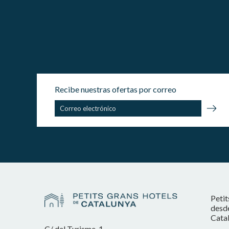
Recibe nuestras ofertas por correo
Petit
desde
Catal
C/ del Turisme, 1,