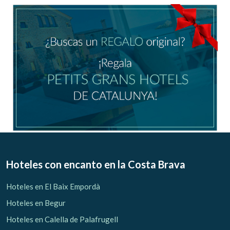
Ubicación/nombre del hotel
CA
ES
EN
FR
Modificar cookies
Técnicas y funcionales
Siempre activas
Hoteles con encanto
en la Costa Brava
Este sitio web utiliza Cookies propias para recopilar
información con la finalidad de mejorar nuestros servicios.
Hoteles en El Baix Empordà
Si continua navegando, supone la aceptación de la
instalación de las mismas. El usuario tiene la posibilidad
Hoteles en Begur
de configurar su navegador pudiendo, si así lo desea,
impedir que sean instaladas en su disco duro, aunque
Hoteles en Calella de Palafrugell
deberá tener en cuenta que dicha acción podrá ocasionar