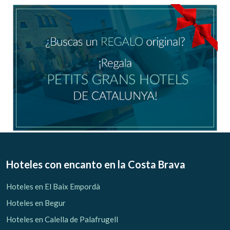
Ubicación/nombre del hotel
CA
ES
EN
FR
Modificar cookies
Técnicas y funcionales
Siempre activas
Hoteles con encanto
en la Costa Brava
Este sitio web utiliza Cookies propias para recopilar
información con la finalidad de mejorar nuestros servicios.
Hoteles en El Baix Empordà
Si continua navegando, supone la aceptación de la
instalación de las mismas. El usuario tiene la posibilidad
Hoteles en Begur
de configurar su navegador pudiendo, si así lo desea,
impedir que sean instaladas en su disco duro, aunque
Hoteles en Calella de Palafrugell
deberá tener en cuenta que dicha acción podrá ocasionar