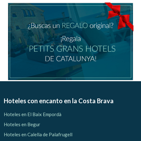
Ubicación/nombre del hotel
CA
ES
EN
FR
Modificar cookies
Técnicas y funcionales
Siempre activas
Hoteles con encanto
en la Costa Brava
Este sitio web utiliza Cookies propias para recopilar
información con la finalidad de mejorar nuestros servicios.
Hoteles en El Baix Empordà
Si continua navegando, supone la aceptación de la
instalación de las mismas. El usuario tiene la posibilidad
Hoteles en Begur
de configurar su navegador pudiendo, si así lo desea,
impedir que sean instaladas en su disco duro, aunque
Hoteles en Calella de Palafrugell
deberá tener en cuenta que dicha acción podrá ocasionar