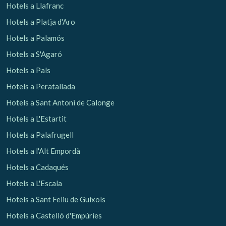
Hotels a Llafranc
Hotels a Platja d'Aro
Analítiques i personalització
Hotels a Palamós
Permeten fer el seguiment i l'anàlisi del comportament
dels usuaris d'aquest lloc web. La informació recollida
Hotels a S'Agaró
mitjançant aquest tipus de cookies s'utilitza en el
mesurament de l'activitat del web per a l'elaboració de
Hotels a Pals
perfils de navegació dels usuaris per introduir millores en
funció de l'anàlisi de les dades d'ús que fan els usuaris del
Hotels a Peratallada
servei. Permeten desar la informació de preferència de
l'usuari per millorar la qualitat dels nostres serveis i oferir
Hotels a Sant Antoni de Calonge
una millor experiència a través de productes recomanats.
Hotels a L'Estartit
Marketing i publicitat
Hotels a Palafrugell
Aquestes cookies són utilitzades per emmagatzemar
Hotels a l'Alt Empordà
informació sobre les preferències i les eleccions personals
de l'usuari a través de l'observació continuada dels seus
Hotels a Cadaqués
hàbits de navegació. Gràcies a elles, podem conèixer els
hàbits de navegació al lloc web i mostrar publicitat
Hotels a L'Escala
relacionada amb el perfil de navegació de l'usuari.
Hotels a Sant Feliu de Guíxols
Hotels a Castelló d'Empúries