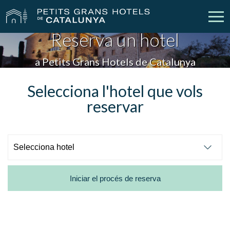
Reserva un hotel
Els Nostres Hotels
Escapades
a Petits Grans Hotels de Catalunya
Casaments
Empreses
Selecciona l'hotel que vols
reservar
Xecs Regal
Descobreix Catalunya
Contacte
La meva reserva
Iniciar el procés de reserva
vpn_key
person
Inicia sessió
Crear compte