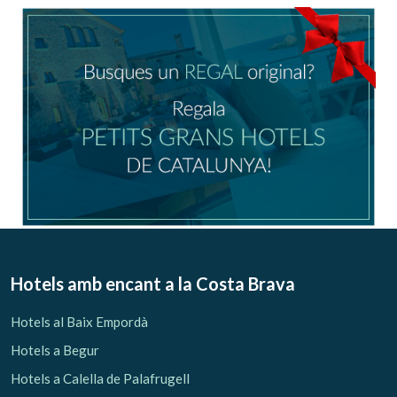
Ubicació/nom de l'hotel
CA
ES
EN
FR
Modificar cookies
Tècniques i funcionals
Sempre activades
Hotels amb encant
a la Costa Brava
Aquest lloc web utilitza cookies pròpies per recopilar
informació amb la finalitat de millorar els nostres serveis.
Hotels al Baix Empordà
Si continua navegant, suposa l'acceptació de la instal·lació
de les mateixes. L'usuari té la possibilitat de configurar el
Hotels a Begur
navegador podent, si així ho desitja, impedir que siguin
instal·lades al disc dur, encara que haurà de tenir en
Hotels a Calella de Palafrugell
compte que aquesta acció podrà ocasionar dificultats de
navegació de la pàgina web.