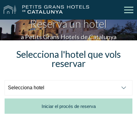
Reserva un hotel
Els Nostres Hotels
Escapades
a Petits Grans Hotels de Catalunya
Casaments
Empreses
Selecciona l'hotel que vols
reservar
Xecs Regal
Descobreix Catalunya
Contacte
La meva reserva
Iniciar el procés de reserva
vpn_key
person
Inicia sessió
Crear compte