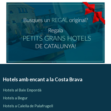
Ubicació/nom de l'hotel
CA
ES
EN
FR
Modificar cookies
Tècniques i funcionals
Sempre activades
Hotels amb encant
a la Costa Brava
Aquest lloc web utilitza cookies pròpies per recopilar
informació amb la finalitat de millorar els nostres serveis.
Hotels al Baix Empordà
Si continua navegant, suposa l'acceptació de la instal·lació
de les mateixes. L'usuari té la possibilitat de configurar el
Hotels a Begur
navegador podent, si així ho desitja, impedir que siguin
instal·lades al disc dur, encara que haurà de tenir en
Hotels a Calella de Palafrugell
compte que aquesta acció podrà ocasionar dificultats de
navegació de la pàgina web.