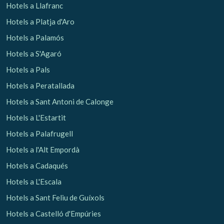
Hotels a Llafranc
Hotels a Platja d'Aro
Analítiques i personalització
Hotels a Palamós
Permeten fer el seguiment i l'anàlisi del comportament
dels usuaris d'aquest lloc web. La informació recollida
Hotels a S'Agaró
mitjançant aquest tipus de cookies s'utilitza en el
mesurament de l'activitat del web per a l'elaboració de
Hotels a Pals
perfils de navegació dels usuaris per introduir millores en
funció de l'anàlisi de les dades d'ús que fan els usuaris del
Hotels a Peratallada
servei. Permeten desar la informació de preferència de
l'usuari per millorar la qualitat dels nostres serveis i oferir
Hotels a Sant Antoni de Calonge
una millor experiència a través de productes recomanats.
Hotels a L'Estartit
Marketing i publicitat
Hotels a Palafrugell
Aquestes cookies són utilitzades per emmagatzemar
Hotels a l'Alt Empordà
informació sobre les preferències i les eleccions personals
de l'usuari a través de l'observació continuada dels seus
Hotels a Cadaqués
hàbits de navegació. Gràcies a elles, podem conèixer els
hàbits de navegació al lloc web i mostrar publicitat
Hotels a L'Escala
relacionada amb el perfil de navegació de l'usuari.
Hotels a Sant Feliu de Guíxols
Hotels a Castelló d'Empúries