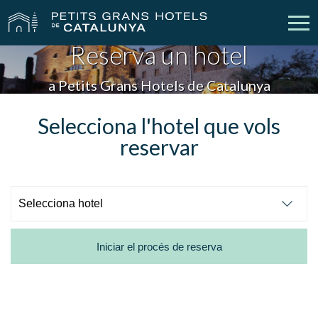
Reserva un hotel
Els Nostres Hotels
Escapades
a Petits Grans Hotels de Catalunya
Casaments
Empreses
Selecciona l'hotel que vols
reservar
Xecs Regal
Descobreix Catalunya
Contacte
La meva reserva
Iniciar el procés de reserva
vpn_key
person
Inicia sessió
Crear compte