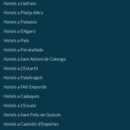
Hotels a Llafranc
Hotels a Platja d'Aro
Analítiques i personalització
Hotels a Palamós
Permeten fer el seguiment i l'anàlisi del comportament
dels usuaris d'aquest lloc web. La informació recollida
Hotels a S'Agaró
mitjançant aquest tipus de cookies s'utilitza en el
mesurament de l'activitat del web per a l'elaboració de
Hotels a Pals
perfils de navegació dels usuaris per introduir millores en
funció de l'anàlisi de les dades d'ús que fan els usuaris del
Hotels a Peratallada
servei. Permeten desar la informació de preferència de
l'usuari per millorar la qualitat dels nostres serveis i oferir
Hotels a Sant Antoni de Calonge
una millor experiència a través de productes recomanats.
Hotels a L'Estartit
Marketing i publicitat
Hotels a Palafrugell
Aquestes cookies són utilitzades per emmagatzemar
Hotels a l'Alt Empordà
informació sobre les preferències i les eleccions personals
de l'usuari a través de l'observació continuada dels seus
Hotels a Cadaqués
hàbits de navegació. Gràcies a elles, podem conèixer els
hàbits de navegació al lloc web i mostrar publicitat
Hotels a L'Escala
relacionada amb el perfil de navegació de l'usuari.
Hotels a Sant Feliu de Guíxols
Hotels a Castelló d'Empúries