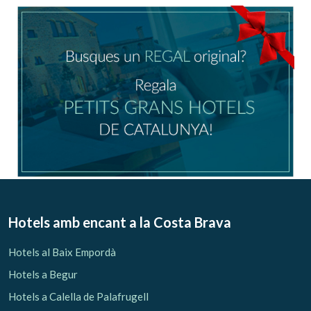
Ubicació/nom de l'hotel
CA
ES
EN
FR
Modificar cookies
Tècniques i funcionals
Sempre activades
Hotels amb encant
a la Costa Brava
Aquest lloc web utilitza cookies pròpies per recopilar
informació amb la finalitat de millorar els nostres serveis.
Hotels al Baix Empordà
Si continua navegant, suposa l'acceptació de la instal·lació
de les mateixes. L'usuari té la possibilitat de configurar el
Hotels a Begur
navegador podent, si així ho desitja, impedir que siguin
instal·lades al disc dur, encara que haurà de tenir en
Hotels a Calella de Palafrugell
compte que aquesta acció podrà ocasionar dificultats de
navegació de la pàgina web.