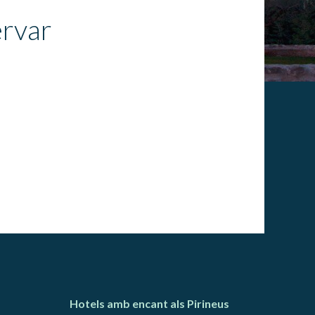
tal·lació
 així ho
ervar
n
na web.
oc web.
urament
 servei.
 dels
s.
inuada
ió de
Hotels amb encant als Pirineus