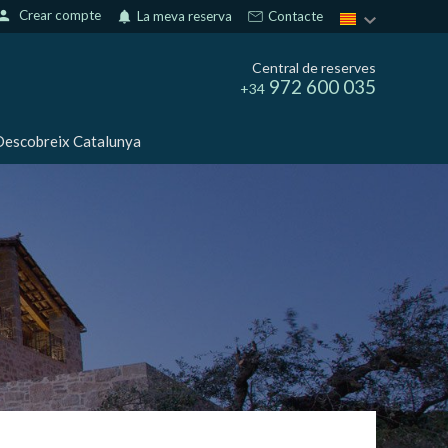
erson
Crear compte
notifications
La meva reserva
Contacte
Central de reserves
972 600 035
+34
escobreix Catalunya
tivades
 de