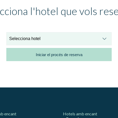
 els nostres serveis. Si continua navegant, suposa l'acceptació de la ins
ateixes. L'usuari té la possibilitat de configurar el navegador podent, si
cciona l'hotel que vols res
 impedir que siguin instal·lades al disc dur, encara que haurà de tenir e
que aquesta acció podrà ocasionar dificultats de navegació de la pàgi
iques i personalització
n fer el seguiment i l'anàlisi del comportament dels usuaris d'aquest ll
rmació recollida mitjançant aquest tipus de cookies s'utilitza en el mes
ivitat del web per a l'elaboració de perfils de navegació dels usuaris per
r millores en funció de l'anàlisi de les dades d'ús que fan els usuaris del
Iniciar el procés de reserva
 desar la informació de preferència de l'usuari per millorar la qualitat
 serveis i oferir una millor experiència a través de productes recomanat
ng i publicitat
s cookies són utilitzades per emmagatzemar informació sobre les
cies i les eleccions personals de l'usuari a través de l'observació cont
us hàbits de navegació. Gràcies a elles, podem conèixer els hàbits de
ó al lloc web i mostrar publicitat relacionada amb el perfil de navegac
Guardar configuració
Acceptar totes
mb encant
Hotels amb encant