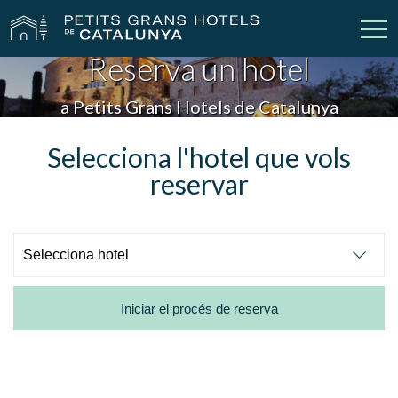
Reserva un hotel
Els Nostres Hotels
Escapades
a Petits Grans Hotels de Catalunya
Casaments
Empreses
Selecciona l'hotel que vols
reservar
Xecs Regal
Descobreix Catalunya
Contacte
La meva reserva
Iniciar el procés de reserva
vpn_key
person
Inicia sessió
Crear compte