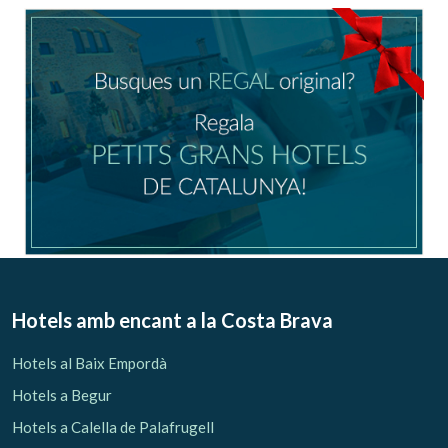
Ubicació/nom de l'hotel
CA
ES
EN
FR
Modificar cookies
Tècniques i funcionals
Sempre activades
Hotels amb encant
a la Costa Brava
Aquest lloc web utilitza cookies pròpies per recopilar
informació amb la finalitat de millorar els nostres serveis.
Hotels al Baix Empordà
Si continua navegant, suposa l'acceptació de la instal·lació
de les mateixes. L'usuari té la possibilitat de configurar el
Hotels a Begur
navegador podent, si així ho desitja, impedir que siguin
instal·lades al disc dur, encara que haurà de tenir en
Hotels a Calella de Palafrugell
compte que aquesta acció podrà ocasionar dificultats de
navegació de la pàgina web.