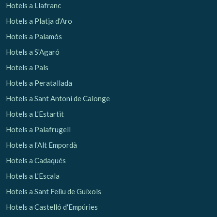
Hotels a Llafranc
Hotels a Platja d'Aro
Analítiques i personalització
Hotels a Palamós
Permeten fer el seguiment i l'anàlisi del comportament
dels usuaris d'aquest lloc web. La informació recollida
Hotels a S'Agaró
mitjançant aquest tipus de cookies s'utilitza en el
mesurament de l'activitat del web per a l'elaboració de
Hotels a Pals
perfils de navegació dels usuaris per introduir millores en
funció de l'anàlisi de les dades d'ús que fan els usuaris del
Hotels a Peratallada
servei. Permeten desar la informació de preferència de
l'usuari per millorar la qualitat dels nostres serveis i oferir
Hotels a Sant Antoni de Calonge
una millor experiència a través de productes recomanats.
Hotels a L'Estartit
Marketing i publicitat
Hotels a Palafrugell
Aquestes cookies són utilitzades per emmagatzemar
Hotels a l'Alt Empordà
informació sobre les preferències i les eleccions personals
de l'usuari a través de l'observació continuada dels seus
Hotels a Cadaqués
hàbits de navegació. Gràcies a elles, podem conèixer els
hàbits de navegació al lloc web i mostrar publicitat
Hotels a L'Escala
relacionada amb el perfil de navegació de l'usuari.
Hotels a Sant Feliu de Guíxols
Hotels a Castelló d'Empúries