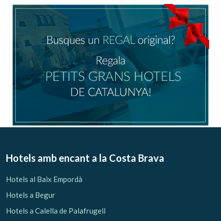
Ubicació/nom de l'hotel
CA
ES
EN
FR
Modificar cookies
Tècniques i funcionals
Sempre activades
Hotels amb encant
a la Costa Brava
Aquest lloc web utilitza cookies pròpies per recopilar
informació amb la finalitat de millorar els nostres serveis.
Hotels al Baix Empordà
Si continua navegant, suposa l'acceptació de la instal·lació
de les mateixes. L'usuari té la possibilitat de configurar el
Hotels a Begur
navegador podent, si així ho desitja, impedir que siguin
instal·lades al disc dur, encara que haurà de tenir en
Hotels a Calella de Palafrugell
compte que aquesta acció podrà ocasionar dificultats de
navegació de la pàgina web.