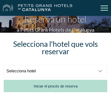
Reserva un hotel
Els Nostres Hotels
Escapades
a Petits Grans Hotels de Catalunya
Casaments
Empreses
Selecciona l'hotel que vols
reservar
Xecs Regal
Descobreix Catalunya
Contacte
La meva reserva
Iniciar el procés de reserva
vpn_key
person
Inicia sessió
Crear compte