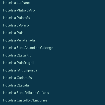
Hotels a Llafranc
Hotels a Platja d'Aro
Analítiques i personalització
Hotels a Palamós
Permeten fer el seguiment i l'anàlisi del comportament
dels usuaris d'aquest lloc web. La informació recollida
Hotels a S'Agaró
mitjançant aquest tipus de cookies s'utilitza en el
mesurament de l'activitat del web per a l'elaboració de
Hotels a Pals
perfils de navegació dels usuaris per introduir millores en
funció de l'anàlisi de les dades d'ús que fan els usuaris del
Hotels a Peratallada
servei. Permeten desar la informació de preferència de
l'usuari per millorar la qualitat dels nostres serveis i oferir
Hotels a Sant Antoni de Calonge
una millor experiència a través de productes recomanats.
Hotels a L'Estartit
Marketing i publicitat
Hotels a Palafrugell
Aquestes cookies són utilitzades per emmagatzemar
Hotels a l'Alt Empordà
informació sobre les preferències i les eleccions personals
de l'usuari a través de l'observació continuada dels seus
Hotels a Cadaqués
hàbits de navegació. Gràcies a elles, podem conèixer els
hàbits de navegació al lloc web i mostrar publicitat
Hotels a L'Escala
relacionada amb el perfil de navegació de l'usuari.
Hotels a Sant Feliu de Guíxols
Hotels a Castelló d'Empúries