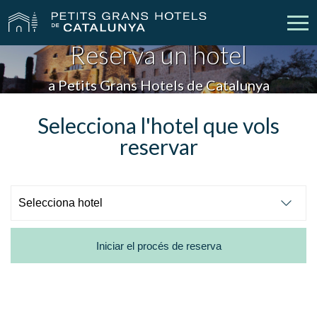
Reserva un hotel
Els Nostres Hotels
Escapades
a Petits Grans Hotels de Catalunya
Casaments
Empreses
Selecciona l'hotel que vols
reservar
Xecs Regal
Descobreix Catalunya
Contacte
La meva reserva
Iniciar el procés de reserva
vpn_key
person
Inicia sessió
Crear compte