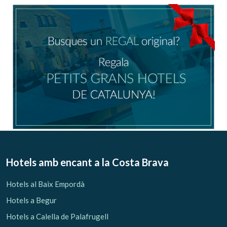
Ubicació/nom de l'hotel
CA
ES
EN
FR
Modificar cookies
Tècniques i funcionals
Sempre activades
Hotels amb encant
a la Costa Brava
Aquest lloc web utilitza cookies pròpies per recopilar
informació amb la finalitat de millorar els nostres serveis.
Hotels al Baix Empordà
Si continua navegant, suposa l'acceptació de la instal·lació
de les mateixes. L'usuari té la possibilitat de configurar el
Hotels a Begur
navegador podent, si així ho desitja, impedir que siguin
instal·lades al disc dur, encara que haurà de tenir en
Hotels a Calella de Palafrugell
compte que aquesta acció podrà ocasionar dificultats de
navegació de la pàgina web.