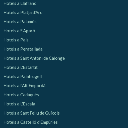
Hotels a Llafranc
Hotels a Platja d'Aro
Analítiques i personalització
Hotels a Palamós
Permeten fer el seguiment i l'anàlisi del comportament
dels usuaris d'aquest lloc web. La informació recollida
Hotels a S'Agaró
mitjançant aquest tipus de cookies s'utilitza en el
mesurament de l'activitat del web per a l'elaboració de
Hotels a Pals
perfils de navegació dels usuaris per introduir millores en
funció de l'anàlisi de les dades d'ús que fan els usuaris del
Hotels a Peratallada
servei. Permeten desar la informació de preferència de
l'usuari per millorar la qualitat dels nostres serveis i oferir
Hotels a Sant Antoni de Calonge
una millor experiència a través de productes recomanats.
Hotels a L'Estartit
Marketing i publicitat
Hotels a Palafrugell
Aquestes cookies són utilitzades per emmagatzemar
Hotels a l'Alt Empordà
informació sobre les preferències i les eleccions personals
de l'usuari a través de l'observació continuada dels seus
Hotels a Cadaqués
hàbits de navegació. Gràcies a elles, podem conèixer els
hàbits de navegació al lloc web i mostrar publicitat
Hotels a L'Escala
relacionada amb el perfil de navegació de l'usuari.
Hotels a Sant Feliu de Guíxols
Hotels a Castelló d'Empúries