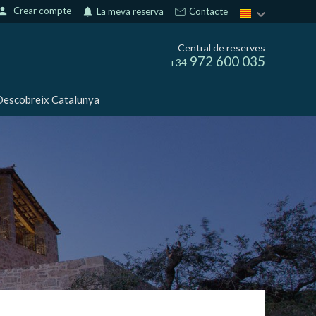
erson
Crear compte
notifications
La meva reserva
Contacte
Central de reserves
972 600 035
+34
escobreix Catalunya
tivades
 de