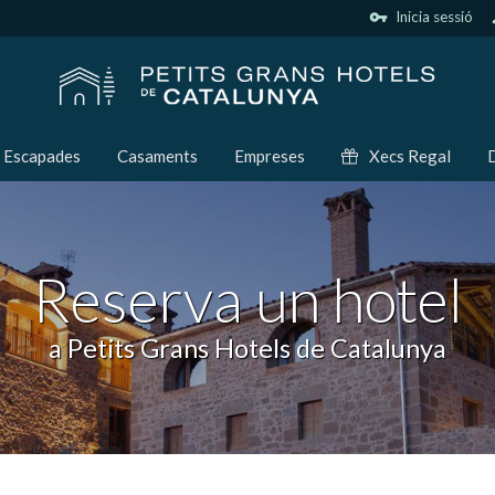
vpn_key
Inicia sessió
p
Escapades
Casaments
Empreses
Xecs Regal
D
Reserva un hotel
a Petits Grans Hotels de Catalunya
icar cookies
ues i funcionals
Sempre ac
loc web utilitza cookies pròpies per recopilar informació amb la finalitat