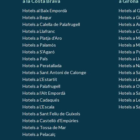
a la Costa Brava
a Girona
Hotels al Baix Empordà
Hotels al 
Hotels a Begur
Hotels a Gi
Hotels a Calella de Palafrugell
Hotels a A
Hotels a Llafranc
Hotels a C
Hotels a Platja d'Aro
Hotels a 
Hotels a Palamós
Hotels a 
Hotels a S'Agaró
Hotels a P
Hotels a Pals
Hotels a L
Hotels a Peratallada
Hotels a N
Hotels a Sant Antoni de Calonge
Hotels a S
Hotels a L'Estartit
Hotels a L
Hotels a Palafrugell
Hotels a O
Hotels a l'Alt Empordà
Hotels a S
Hotels a Cadaqués
Hotels a L
Hotels a L'Escala
Hotels a S
Hotels a Sant Feliu de Guíxols
Hotels a Castelló d'Empúries
Hotels a Tossa de Mar
Hotels a Pelacalç