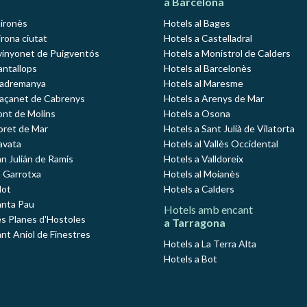
a Barcelona
Gironès
Hotels al Bages
rona ciutat
Hotels a Castelladral
vinyonet de Puigventós
Hotels a Monistrol de Calders
antallops
Hotels al Barcelonès
Madremanya
Hotels al Maresme
Maçanet de Cabrenys
Hotels a Arenys de Mar
ont de Molins
Hotels a Osona
loret de Mar
Hotels a Sant Julià de Vilatorta
avata
Hotels al Vallès Occidental
an Julián de Ramis
Hotels a Valldoreix
a Garrotxa
Hotels al Moianès
lot
Hotels a Calders
anta Pau
Hotels amb encant
es Planes d'Hostoles
a Tarragona
ant Aniol de Finestres
Hotels a La Terra Alta
Hotels a Bot