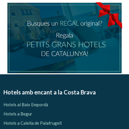
Ubicació/nom de l'hotel
CA
ES
EN
FR
Modificar cookies
Tècniques i funcionals
Sempre activades
Hotels amb encant
a la Costa Brava
Aquest lloc web utilitza cookies pròpies per recopilar
informació amb la finalitat de millorar els nostres serveis.
Hotels al Baix Empordà
Si continua navegant, suposa l'acceptació de la instal·lació
de les mateixes. L'usuari té la possibilitat de configurar el
Hotels a Begur
navegador podent, si així ho desitja, impedir que siguin
instal·lades al disc dur, encara que haurà de tenir en
Hotels a Calella de Palafrugell
compte que aquesta acció podrà ocasionar dificultats de
navegació de la pàgina web.