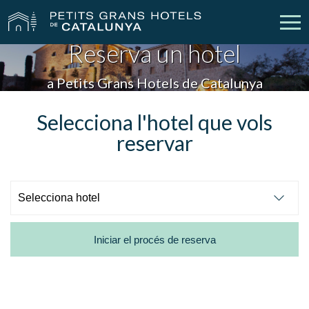
Reserva un hotel
Els Nostres Hotels
Escapades
a Petits Grans Hotels de Catalunya
Casaments
Empreses
Selecciona l'hotel que vols
reservar
Xecs Regal
Descobreix Catalunya
Contacte
La meva reserva
Iniciar el procés de reserva
vpn_key
person
Inicia sessió
Crear compte