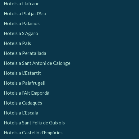
Hotels a Llafranc
Hotels a Platja d'Aro
Analítiques i personalització
Hotels a Palamós
Permeten fer el seguiment i l'anàlisi del comportament
dels usuaris d'aquest lloc web. La informació recollida
Hotels a S'Agaró
mitjançant aquest tipus de cookies s'utilitza en el
mesurament de l'activitat del web per a l'elaboració de
Hotels a Pals
perfils de navegació dels usuaris per introduir millores en
funció de l'anàlisi de les dades d'ús que fan els usuaris del
Hotels a Peratallada
servei. Permeten desar la informació de preferència de
l'usuari per millorar la qualitat dels nostres serveis i oferir
Hotels a Sant Antoni de Calonge
una millor experiència a través de productes recomanats.
Hotels a L'Estartit
Marketing i publicitat
Hotels a Palafrugell
Aquestes cookies són utilitzades per emmagatzemar
Hotels a l'Alt Empordà
informació sobre les preferències i les eleccions personals
de l'usuari a través de l'observació continuada dels seus
Hotels a Cadaqués
hàbits de navegació. Gràcies a elles, podem conèixer els
hàbits de navegació al lloc web i mostrar publicitat
Hotels a L'Escala
relacionada amb el perfil de navegació de l'usuari.
Hotels a Sant Feliu de Guíxols
Hotels a Castelló d'Empúries