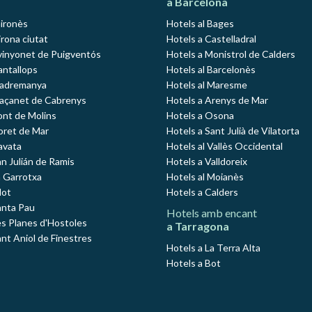
a Barcelona
Gironès
Hotels al Bages
rona ciutat
Hotels a Castelladral
vinyonet de Puigventós
Hotels a Monistrol de Calders
antallops
Hotels al Barcelonès
Madremanya
Hotels al Maresme
Maçanet de Cabrenys
Hotels a Arenys de Mar
ont de Molins
Hotels a Osona
loret de Mar
Hotels a Sant Julià de Vilatorta
avata
Hotels al Vallès Occidental
an Julián de Ramis
Hotels a Valldoreix
a Garrotxa
Hotels al Moianès
lot
Hotels a Calders
anta Pau
Hotels amb encant
es Planes d'Hostoles
a Tarragona
ant Aniol de Finestres
Hotels a La Terra Alta
Hotels a Bot