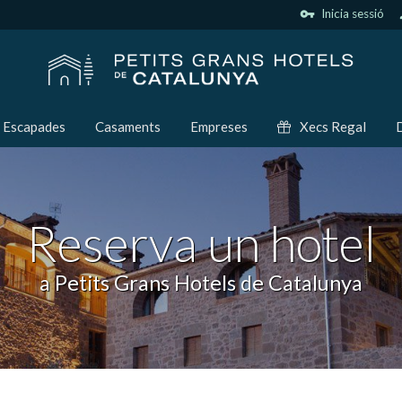
vpn_key
Inicia sessió
p
Escapades
Casaments
Empreses
Xecs Regal
D
Reserva un hotel
a Petits Grans Hotels de Catalunya
icar cookies
ues i funcionals
Sempre ac
loc web utilitza cookies pròpies per recopilar informació amb la finalitat