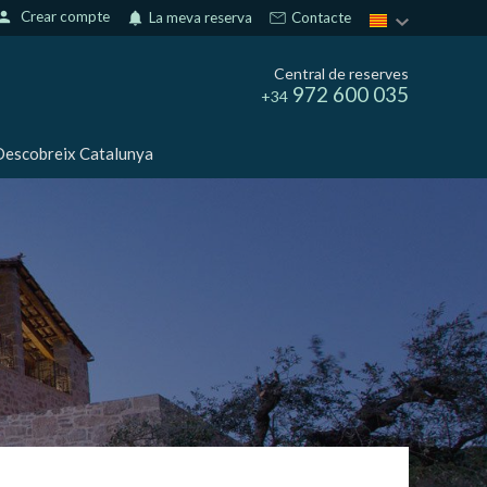
erson
Crear compte
notifications
La meva reserva
Contacte
Central de reserves
972 600 035
+34
escobreix Catalunya
tivades
 de