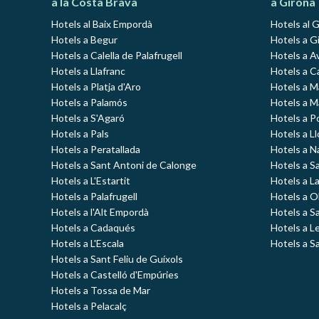
a la Costa Brava
a Girona
Hotels al Baix Empordà
Hotels al 
Hotels a Begur
Hotels a Gi
Hotels a Calella de Palafrugell
Hotels a A
Hotels a Llafranc
Hotels a C
Hotels a Platja d'Aro
Hotels a 
Hotels a Palamós
Hotels a 
Hotels a S'Agaró
Hotels a P
Hotels a Pals
Hotels a L
Hotels a Peratallada
Hotels a N
Hotels a Sant Antoni de Calonge
Hotels a S
Hotels a L'Estartit
Hotels a L
Hotels a Palafrugell
Hotels a O
Hotels a l'Alt Empordà
Hotels a S
Hotels a Cadaqués
Hotels a L
Hotels a L'Escala
Hotels a S
Hotels a Sant Feliu de Guíxols
Hotels a Castelló d'Empúries
Hotels a Tossa de Mar
Hotels a Pelacalç