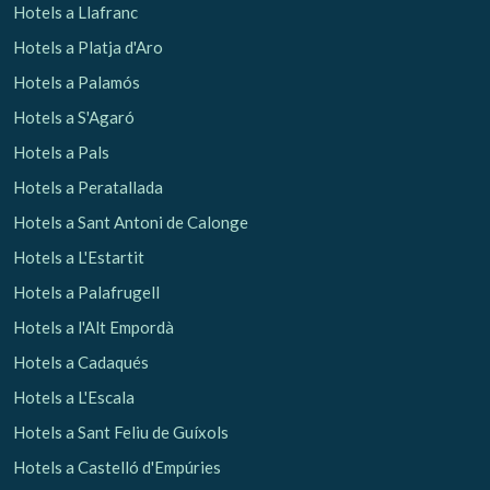
Hotels a Llafranc
Hotels a Platja d'Aro
Analítiques i personalització
Hotels a Palamós
Permeten fer el seguiment i l'anàlisi del comportament
dels usuaris d'aquest lloc web. La informació recollida
Hotels a S'Agaró
mitjançant aquest tipus de cookies s'utilitza en el
mesurament de l'activitat del web per a l'elaboració de
Hotels a Pals
perfils de navegació dels usuaris per introduir millores en
funció de l'anàlisi de les dades d'ús que fan els usuaris del
Hotels a Peratallada
servei. Permeten desar la informació de preferència de
l'usuari per millorar la qualitat dels nostres serveis i oferir
Hotels a Sant Antoni de Calonge
una millor experiència a través de productes recomanats.
Hotels a L'Estartit
Marketing i publicitat
Hotels a Palafrugell
Aquestes cookies són utilitzades per emmagatzemar
Hotels a l'Alt Empordà
informació sobre les preferències i les eleccions personals
de l'usuari a través de l'observació continuada dels seus
Hotels a Cadaqués
hàbits de navegació. Gràcies a elles, podem conèixer els
hàbits de navegació al lloc web i mostrar publicitat
Hotels a L'Escala
relacionada amb el perfil de navegació de l'usuari.
Hotels a Sant Feliu de Guíxols
Hotels a Castelló d'Empúries