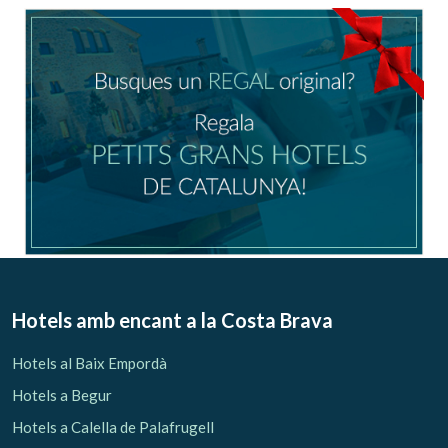
Ubicació/nom de l'hotel
CA
ES
EN
FR
Modificar cookies
Tècniques i funcionals
Sempre activades
Hotels amb encant
a la Costa Brava
Aquest lloc web utilitza cookies pròpies per recopilar
informació amb la finalitat de millorar els nostres serveis.
Hotels al Baix Empordà
Si continua navegant, suposa l'acceptació de la instal·lació
de les mateixes. L'usuari té la possibilitat de configurar el
Hotels a Begur
navegador podent, si així ho desitja, impedir que siguin
instal·lades al disc dur, encara que haurà de tenir en
Hotels a Calella de Palafrugell
compte que aquesta acció podrà ocasionar dificultats de
navegació de la pàgina web.