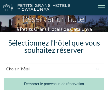
Réserver un hôtel
Nos Hôtels
Escapades
à Petits Grans Hotels de Catalunya
Mariages
Réunions
Sélectionnez l'hôtel que vous
souhaitez réserver
Chèques Cadeau
Découvrez Catalogne
Contact
Má réservation
Démarrer le processus de réservation
vpn_key
person
Se connecter
Créer un compte