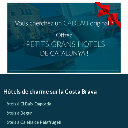
Location/nom de l'hôtel
CA
ES
EN
FR
Modifier les cookies
Technique et Fonctionnel
Toujours actif
Hôtels de charme sur la Costa Brava
Ce site Web utilise ses propres cookies pour collecter des
informations afin d'améliorer nos services. Si vous
Hôtels à El Baix Empordà
continuez à naviguer, vous acceptez leur installation.
L'utilisateur a la possibilité de configurer son navigateur,
Hôtels à Begur
pouvant, s'il le souhaite, empêcher leur installation sur son
disque dur, même s'il doit garder à l'esprit qu'une telle
Hôtels à Calella de Palafrugell
action peut entraîner des difficultés de navigation sur le