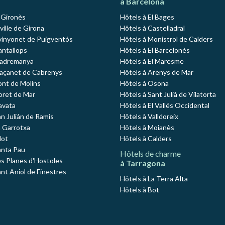
à Barcelona
l Gironès
Hôtels à El Bages
 ville de Girona
Hôtels à Castelladral
vinyonet de Puigventós
Hôtels à Monistrol de Calders
antallops
Hôtels à El Barcelonès
Madremanya
Hôtels à El Maresme
Maçanet de Cabrenys
Hôtels à Arenys de Mar
ont de Molins
Hôtels à Osona
loret de Mar
Hôtels à Sant Julià de Vilatorta
avata
Hôtels à El Vallés Occidental
an Julián de Ramis
Hôtels à Valldoreix
a Garrotxa
Hôtels à Moianès
lot
Hôtels à Calders
anta Pau
Hôtels de charme
es Planes d'Hostoles
à Tarragona
ant Aniol de Finestres
Hôtels à La Terra Alta
Hôtels à Bot