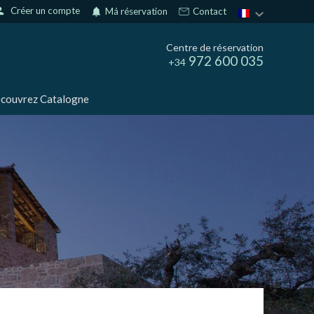
son
Créer un compte
notifications
Má réservation
Contact
Centre de réservation
972 600 035
+34
couvrez Catalogne
rs actif