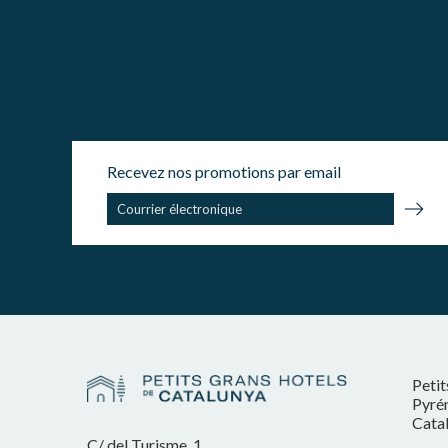
Recevez nos promotions par email
Petit
Pyrén
Cata
C/ del Turisme, 1,