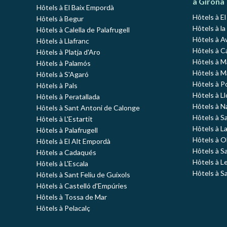
à Girona
Hôtels à El Baix Empordà
Hôtels à E
Hôtels à Begur
Hôtels à la
Hôtels à Calella de Palafrugell
Hôtels à A
Hôtels à Llafranc
Hôtels à C
Hôtels à Platja d'Aro
Hôtels à 
Hôtels à Palamós
Hôtels à 
Hôtels à S'Agaró
Hôtels à P
Hôtels à Pals
Hôtels à L
Hôtels à Peratallada
Hôtels à N
Hôtels à Sant Antoni de Calonge
Hôtels à S
Hôtels à L'Estartit
Hôtels à L
Hôtels à Palafrugell
Hôtels à O
Hôtels à El Alt Empordà
Hôtels à S
Hôtels a Cadaqués
Hôtels à L
Hôtels à L'Escala
Hôtels à S
Hôtels à Sant Feliu de Guíxols
Hôtels à Castelló d'Empúries
Hôtels à Tossa de Mar
Hôtels à Pelacalç