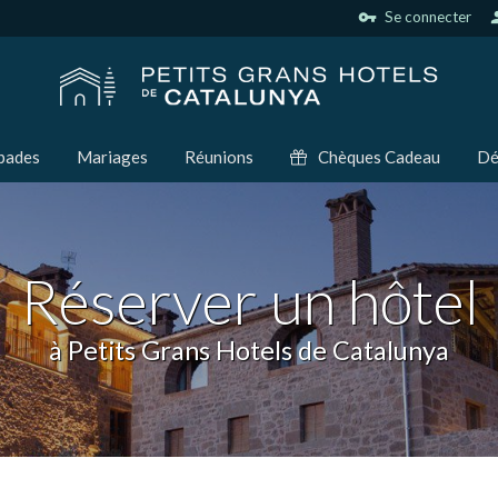
vpn_key
Se connecter
per
pades
Mariages
Réunions
Chèques Cadeau
Dé
Réserver un hôtel
à Petits Grans Hotels de Catalunya
ier les cookies
que et Fonctionnel
Toujou
Web utilise ses propres cookies pour collecter des informations afin