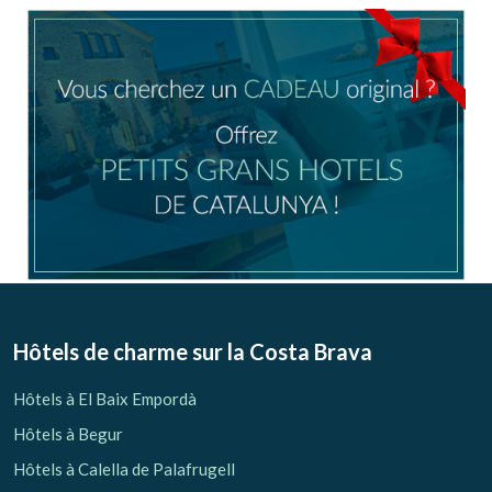
Location/nom de l'hôtel
CA
ES
EN
FR
Modifier les cookies
Technique et Fonctionnel
Toujours actif
Hôtels de charme sur la Costa Brava
Ce site Web utilise ses propres cookies pour collecter des
informations afin d'améliorer nos services. Si vous
Hôtels à El Baix Empordà
continuez à naviguer, vous acceptez leur installation.
L'utilisateur a la possibilité de configurer son navigateur,
Hôtels à Begur
pouvant, s'il le souhaite, empêcher leur installation sur son
disque dur, même s'il doit garder à l'esprit qu'une telle
Hôtels à Calella de Palafrugell
action peut entraîner des difficultés de navigation sur le