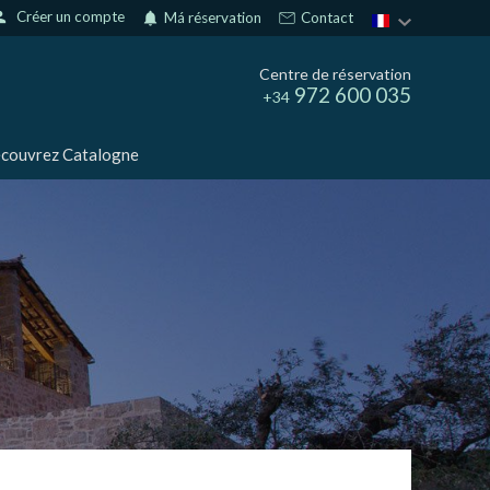
son
Créer un compte
notifications
Má réservation
Contact
Centre de réservation
972 600 035
+34
couvrez Catalogne
rs actif