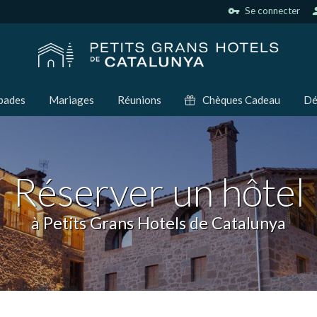
vpn_key
Se connecter
per
pades
Mariages
Réunions
Chèques Cadeau
Dé
Réserver un hôtel
à Petits Grans Hotels de Catalunya
ier les cookies
que et Fonctionnel
Toujou
Web utilise ses propres cookies pour collecter des informations afin