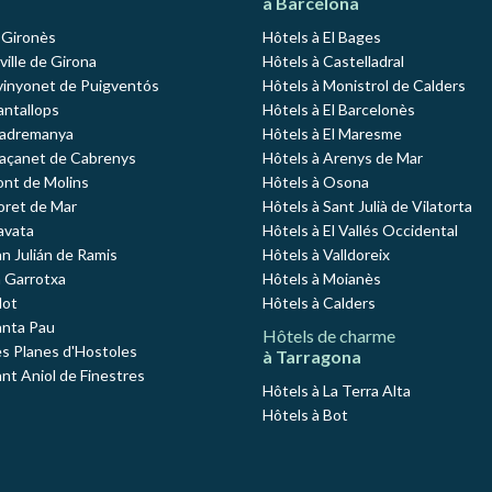
à Barcelona
l Gironès
Hôtels à El Bages
 ville de Girona
Hôtels à Castelladral
vinyonet de Puigventós
Hôtels à Monistrol de Calders
antallops
Hôtels à El Barcelonès
Madremanya
Hôtels à El Maresme
Maçanet de Cabrenys
Hôtels à Arenys de Mar
ont de Molins
Hôtels à Osona
loret de Mar
Hôtels à Sant Julià de Vilatorta
avata
Hôtels à El Vallés Occidental
an Julián de Ramis
Hôtels à Valldoreix
a Garrotxa
Hôtels à Moianès
lot
Hôtels à Calders
anta Pau
Hôtels de charme
es Planes d'Hostoles
à Tarragona
ant Aniol de Finestres
Hôtels à La Terra Alta
Hôtels à Bot