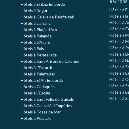
à Girona
Hôtels à El Baix Empordà
Hôtels à E
Hôtels à Begur
Hôtels à la
Hôtels à Calella de Palafrugell
Hôtels à A
Hôtels à Llafranc
Hôtels à C
Hôtels à Platja d'Aro
Hôtels à 
Hôtels à Palamós
Hôtels à 
Hôtels à S'Agaró
Hôtels à P
Hôtels à Pals
Hôtels à L
Hôtels à Peratallada
Hôtels à N
Hôtels à Sant Antoni de Calonge
Hôtels à S
Hôtels à L'Estartit
Hôtels à L
Hôtels à Palafrugell
Hôtels à O
Hôtels à El Alt Empordà
Hôtels à S
Hôtels a Cadaqués
Hôtels à L
Hôtels à L'Escala
Hôtels à S
Hôtels à Sant Feliu de Guíxols
Hôtels à Castelló d'Empúries
Hôtels à Tossa de Mar
Hôtels à Pelacalç