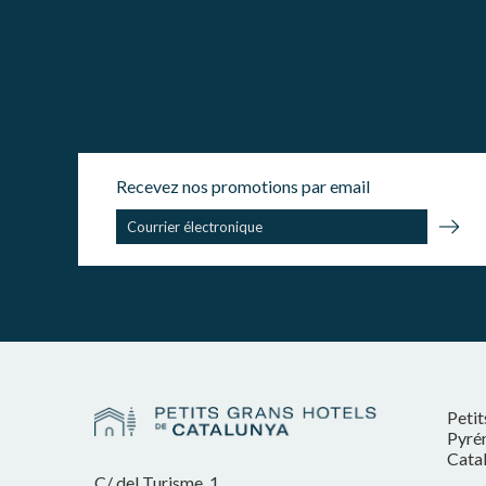
Recevez nos promotions par email
Petit
Pyrén
Cata
C/ del Turisme, 1,