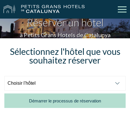
Réserver un hôtel
Nos Hôtels
Escapades
à Petits Grans Hotels de Catalunya
Mariages
Réunions
Sélectionnez l'hôtel que vous
souhaitez réserver
Chèques Cadeau
Découvrez Catalogne
Contact
Má réservation
Démarrer le processus de réservation
vpn_key
person
Se connecter
Créer un compte