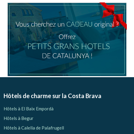
Location/nom de l'hôtel
CA
ES
EN
FR
Modifier les cookies
Technique et Fonctionnel
Toujours actif
Hôtels de charme sur la Costa Brava
Ce site Web utilise ses propres cookies pour collecter des
informations afin d'améliorer nos services. Si vous
Hôtels à El Baix Empordà
continuez à naviguer, vous acceptez leur installation.
L'utilisateur a la possibilité de configurer son navigateur,
Hôtels à Begur
pouvant, s'il le souhaite, empêcher leur installation sur son
disque dur, même s'il doit garder à l'esprit qu'une telle
Hôtels à Calella de Palafrugell
action peut entraîner des difficultés de navigation sur le