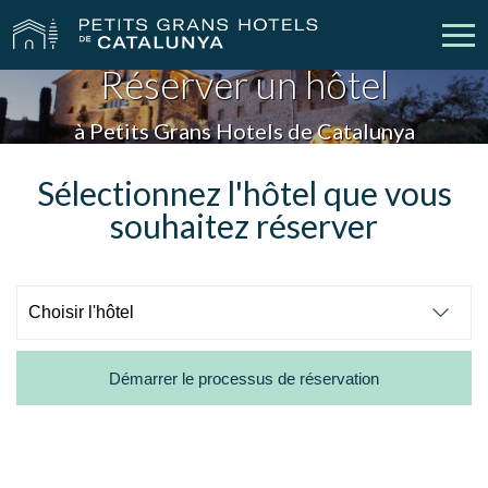
Réserver un hôtel
Nos Hôtels
Escapades
à Petits Grans Hotels de Catalunya
Mariages
Réunions
Sélectionnez l'hôtel que vous
souhaitez réserver
Chèques Cadeau
Découvrez Catalogne
Contact
Má réservation
Démarrer le processus de réservation
vpn_key
person
Se connecter
Créer un compte