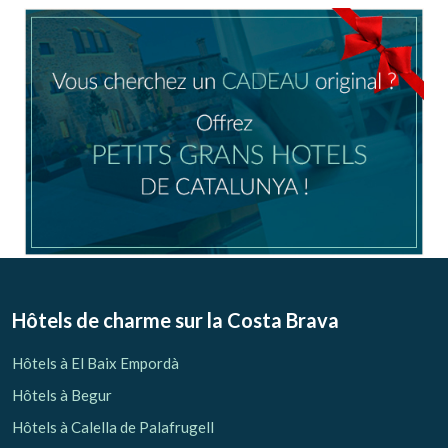
Location/nom de l'hôtel
CA
ES
EN
FR
Modifier les cookies
Technique et Fonctionnel
Toujours actif
Hôtels de charme sur la Costa Brava
Ce site Web utilise ses propres cookies pour collecter des
informations afin d'améliorer nos services. Si vous
Hôtels à El Baix Empordà
continuez à naviguer, vous acceptez leur installation.
L'utilisateur a la possibilité de configurer son navigateur,
Hôtels à Begur
pouvant, s'il le souhaite, empêcher leur installation sur son
disque dur, même s'il doit garder à l'esprit qu'une telle
Hôtels à Calella de Palafrugell
action peut entraîner des difficultés de navigation sur le