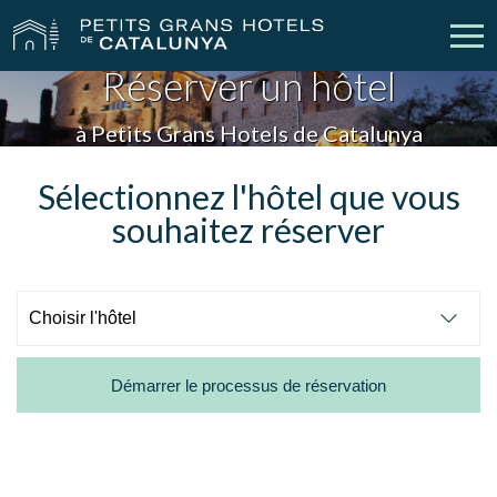
Réserver un hôtel
Nos Hôtels
Escapades
à Petits Grans Hotels de Catalunya
Mariages
Réunions
Sélectionnez l'hôtel que vous
souhaitez réserver
Chèques Cadeau
Découvrez Catalogne
Contact
Má réservation
Démarrer le processus de réservation
vpn_key
person
Se connecter
Créer un compte