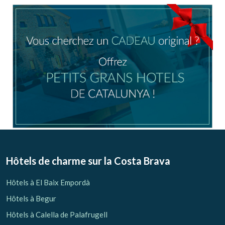
Location/nom de l'hôtel
CA
ES
EN
FR
Modifier les cookies
Technique et Fonctionnel
Toujours actif
Hôtels de charme sur la Costa Brava
Ce site Web utilise ses propres cookies pour collecter des
informations afin d'améliorer nos services. Si vous
Hôtels à El Baix Empordà
continuez à naviguer, vous acceptez leur installation.
L'utilisateur a la possibilité de configurer son navigateur,
Hôtels à Begur
pouvant, s'il le souhaite, empêcher leur installation sur son
disque dur, même s'il doit garder à l'esprit qu'une telle
Hôtels à Calella de Palafrugell
action peut entraîner des difficultés de navigation sur le