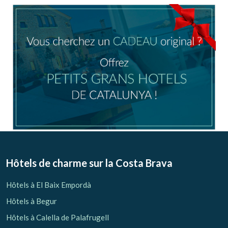
Location/nom de l'hôtel
CA
ES
EN
FR
Modifier les cookies
Technique et Fonctionnel
Toujours actif
Hôtels de charme sur la Costa Brava
Ce site Web utilise ses propres cookies pour collecter des
informations afin d'améliorer nos services. Si vous
Hôtels à El Baix Empordà
continuez à naviguer, vous acceptez leur installation.
L'utilisateur a la possibilité de configurer son navigateur,
Hôtels à Begur
pouvant, s'il le souhaite, empêcher leur installation sur son
disque dur, même s'il doit garder à l'esprit qu'une telle
Hôtels à Calella de Palafrugell
action peut entraîner des difficultés de navigation sur le