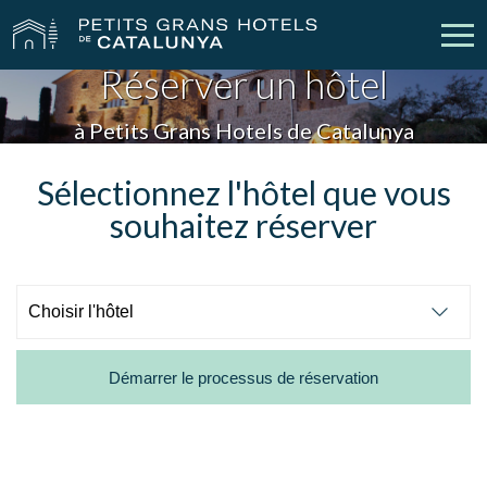
Réserver un hôtel
Nos Hôtels
Escapades
à Petits Grans Hotels de Catalunya
Mariages
Réunions
Sélectionnez l'hôtel que vous
souhaitez réserver
Chèques Cadeau
Découvrez Catalogne
Contact
Má réservation
Démarrer le processus de réservation
vpn_key
person
Se connecter
Créer un compte