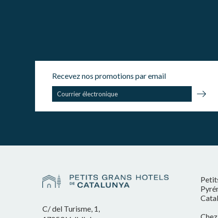
Recevez nos promotions par email
Petit
Pyrén
Cata
C/ del Turisme, 1,
Chez 