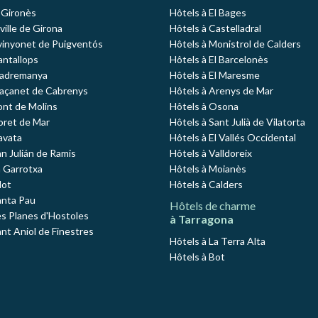
l Gironès
Hôtels à El Bages
 ville de Girona
Hôtels à Castelladral
vinyonet de Puigventós
Hôtels à Monistrol de Calders
antallops
Hôtels à El Barcelonès
Madremanya
Hôtels à El Maresme
Maçanet de Cabrenys
Hôtels à Arenys de Mar
ont de Molins
Hôtels à Osona
loret de Mar
Hôtels à Sant Julià de Vilatorta
avata
Hôtels à El Vallés Occidental
an Julián de Ramis
Hôtels à Valldoreix
a Garrotxa
Hôtels à Moianès
lot
Hôtels à Calders
anta Pau
Hôtels de charme
es Planes d'Hostoles
à Tarragona
ant Aniol de Finestres
Hôtels à La Terra Alta
Hôtels à Bot