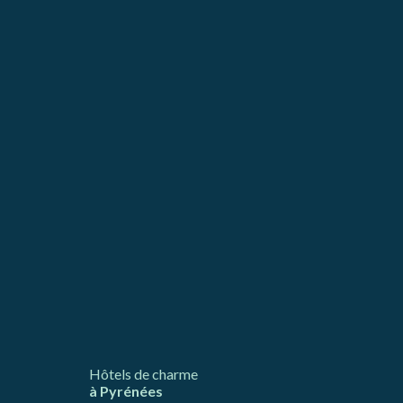
llation.
te,
qu'une
 Les
vité du
re des
e
les choix
ur le
Hôtels de charme
à Pyrénées