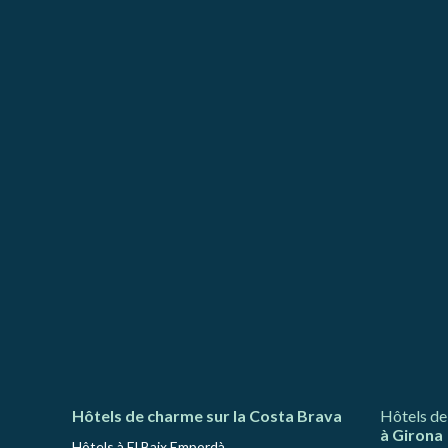
d'amélio
L'utilis
empêcher
telle ac
Analys
Ils perm
informat
Web pour
amélior
utilisat
préféren
meilleu
Market
Ces cook
personne
navigat
site Web
Hôtels de charme sur la Costa Brava
Hôtels de
à Girona
Hôtels à El Baix Empordà