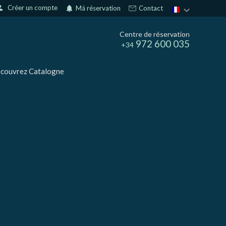
son
Créer un compte
notifications
Má réservation
Contact
Centre de réservation
972 600 035
+34
couvrez Catalogne
rs actif