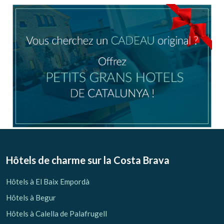
Location/nom de l'hôtel
CA
ES
EN
FR
Modifier les cookies
Technique et Fonctionnel
Toujours actif
Hôtels de charme sur la Costa Brava
Ce site Web utilise ses propres cookies pour collecter des
informations afin d'améliorer nos services. Si vous
Hôtels à El Baix Empordà
continuez à naviguer, vous acceptez leur installation.
L'utilisateur a la possibilité de configurer son navigateur,
Hôtels à Begur
pouvant, s'il le souhaite, empêcher leur installation sur son
disque dur, même s'il doit garder à l'esprit qu'une telle
Hôtels à Calella de Palafrugell
action peut entraîner des difficultés de navigation sur le