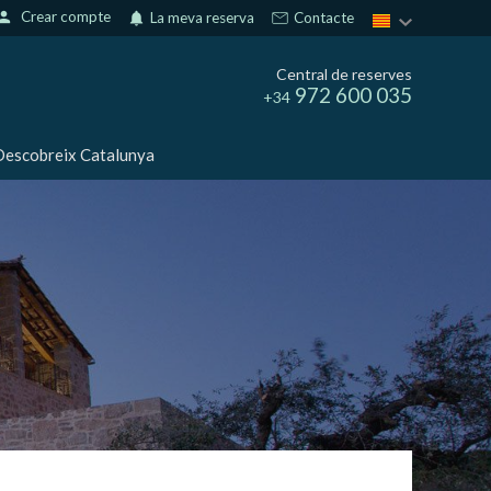
erson
Crear compte
notifications
La meva reserva
Contacte
Central de reserves
972 600 035
+34
escobreix Catalunya
tivades
 de