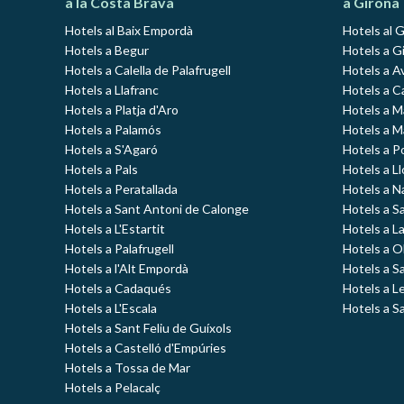
a la Costa Brava
a Girona
Hotels al Baix Empordà
Hotels al 
Hotels a Begur
Hotels a Gi
Hotels a Calella de Palafrugell
Hotels a A
Hotels a Llafranc
Hotels a C
Hotels a Platja d'Aro
Hotels a 
Hotels a Palamós
Hotels a 
Hotels a S'Agaró
Hotels a P
Hotels a Pals
Hotels a L
Hotels a Peratallada
Hotels a N
Hotels a Sant Antoni de Calonge
Hotels a S
Hotels a L'Estartit
Hotels a L
Hotels a Palafrugell
Hotels a O
Hotels a l'Alt Empordà
Hotels a S
Hotels a Cadaqués
Hotels a L
Hotels a L'Escala
Hotels a S
Hotels a Sant Feliu de Guíxols
Hotels a Castelló d'Empúries
Hotels a Tossa de Mar
Hotels a Pelacalç