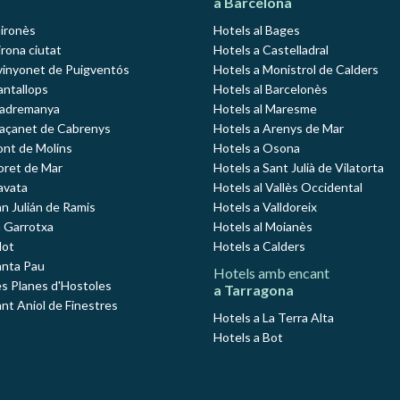
a Barcelona
Gironès
Hotels al Bages
rona ciutat
Hotels a Castelladral
vinyonet de Puigventós
Hotels a Monistrol de Calders
antallops
Hotels al Barcelonès
Madremanya
Hotels al Maresme
Maçanet de Cabrenys
Hotels a Arenys de Mar
ont de Molins
Hotels a Osona
loret de Mar
Hotels a Sant Julià de Vilatorta
avata
Hotels al Vallès Occidental
an Julián de Ramis
Hotels a Valldoreix
a Garrotxa
Hotels al Moianès
lot
Hotels a Calders
anta Pau
Hotels amb encant
es Planes d'Hostoles
a Tarragona
ant Aniol de Finestres
Hotels a La Terra Alta
Hotels a Bot