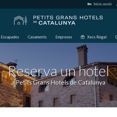
vpn_key
Inicia sessió
p
Escapades
Casaments
Empreses
Xecs Regal
D
Reserva un hotel
a Petits Grans Hotels de Catalunya
icar cookies
ues i funcionals
Sempre ac
loc web utilitza cookies pròpies per recopilar informació amb la finalitat