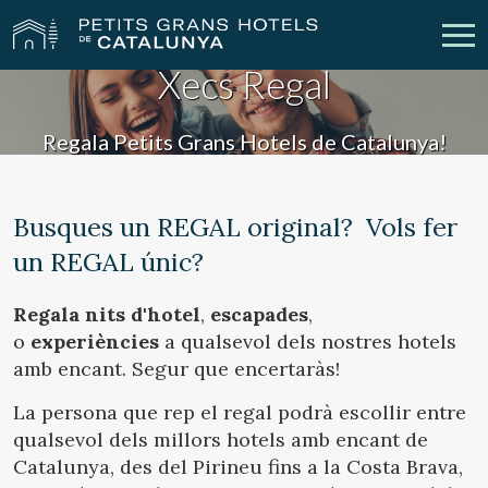
Xecs Regal
Els Nostres Hotels
Escapades
Regala Petits Grans Hotels de Catalunya!
Casaments
Empreses
Busques un REGAL original? Vols fer
Xecs Regal
Descobreix Catalunya
un REGAL únic?
Contacte
La meva reserva
Regala nits d'hotel
,
escapades
,
o
experiències
a qualsevol dels nostres hotels
amb encant. Segur que encertaràs!
vpn_key
person
Inicia sessió
Crear compte
La persona que rep el regal podrà escollir entre
qualsevol dels millors hotels amb encant de
Catalunya, des del Pirineu fins a la Costa Brava,