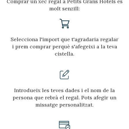
Comprar un xec regal a Petits Grans Hotels és
funció de l'anàlisi de les dades d'ús que fan els usuaris del
servei. Permeten desar la informació de preferència de
molt senzill:
l'usuari per millorar la qualitat dels nostres serveis i oferir
una millor experiència a través de productes recomanats.
Marketing i publicitat
Selecciona l'import que t'agradaria regalar
Aquestes cookies són utilitzades per emmagatzemar
i prem comprar perquè s'afegeixi a la teva
informació sobre les preferències i les eleccions personals
de l'usuari a través de l'observació continuada dels seus
cistella.
hàbits de navegació. Gràcies a elles, podem conèixer els
hàbits de navegació al lloc web i mostrar publicitat
relacionada amb el perfil de navegació de l'usuari.
Introdueix les teves dades i el nom de la
persona que rebrà el regal. Pots afegir un
missatge personalitzat.