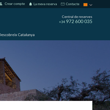
erson
Crear compte
notifications
La meva reserva
Contacte
Central de reserves
972 600 035
+34
escobreix Catalunya
tivades
 de