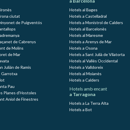
a Barcelona
Gironès
Hotels al Bages
rona ciutat
Hotels a Castelladral
vinyonet de Puigventós
Hotels a Monistrol de Calders
antallops
Hotels al Barcelonès
Madremanya
Hotels al Maresme
Maçanet de Cabrenys
Hotels a Arenys de Mar
ont de Molins
Hotels a Osona
loret de Mar
Hotels a Sant Julià de Vilatorta
avata
Hotels al Vallès Occidental
an Julián de Ramis
Hotels a Valldoreix
a Garrotxa
Hotels al Moianès
lot
Hotels a Calders
anta Pau
Hotels amb encant
es Planes d'Hostoles
a Tarragona
ant Aniol de Finestres
Hotels a La Terra Alta
Hotels a Bot