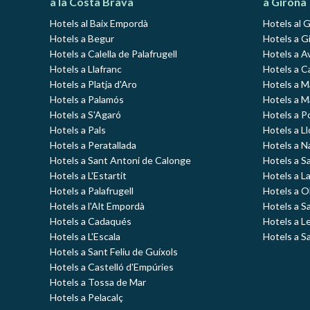
a la Costa Brava
a Girona
Hotels al Baix Empordà
Hotels al 
Hotels a Begur
Hotels a Gi
Hotels a Calella de Palafrugell
Hotels a A
Hotels a Llafranc
Hotels a C
Hotels a Platja d'Aro
Hotels a 
Hotels a Palamós
Hotels a 
Hotels a S'Agaró
Hotels a P
Hotels a Pals
Hotels a L
Hotels a Peratallada
Hotels a N
Hotels a Sant Antoni de Calonge
Hotels a S
Hotels a L'Estartit
Hotels a L
Hotels a Palafrugell
Hotels a O
Hotels a l'Alt Empordà
Hotels a S
Hotels a Cadaqués
Hotels a L
Hotels a L'Escala
Hotels a S
Hotels a Sant Feliu de Guíxols
Hotels a Castelló d'Empúries
Hotels a Tossa de Mar
Hotels a Pelacalç