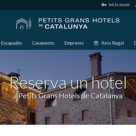
vpn_key
Inicia sessió
p
Escapades
Casaments
Empreses
Xecs Regal
D
Reserva un hotel
a Petits Grans Hotels de Catalunya
icar cookies
ues i funcionals
Sempre ac
loc web utilitza cookies pròpies per recopilar informació amb la finalitat