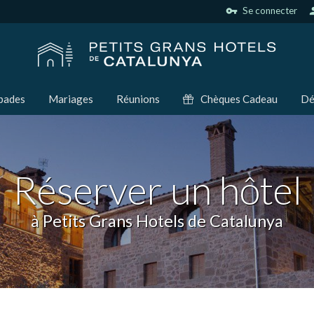
vpn_key
Se connecter
per
pades
Mariages
Réunions
Chèques Cadeau
Dé
Réserver un hôtel
à Petits Grans Hotels de Catalunya
ier les cookies
que et Fonctionnel
Toujou
Web utilise ses propres cookies pour collecter des informations afin