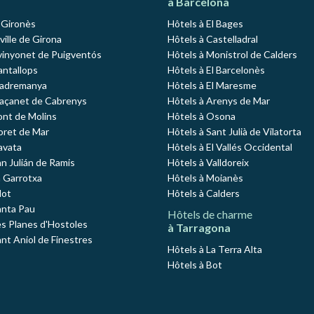
à Barcelona
l Gironès
Hôtels à El Bages
 ville de Girona
Hôtels à Castelladral
vinyonet de Puigventós
Hôtels à Monistrol de Calders
antallops
Hôtels à El Barcelonès
Madremanya
Hôtels à El Maresme
Maçanet de Cabrenys
Hôtels à Arenys de Mar
ont de Molins
Hôtels à Osona
loret de Mar
Hôtels à Sant Julià de Vilatorta
avata
Hôtels à El Vallés Occidental
an Julián de Ramis
Hôtels à Valldoreix
a Garrotxa
Hôtels à Moianès
lot
Hôtels à Calders
anta Pau
Hôtels de charme
es Planes d'Hostoles
à Tarragona
ant Aniol de Finestres
Hôtels à La Terra Alta
Hôtels à Bot