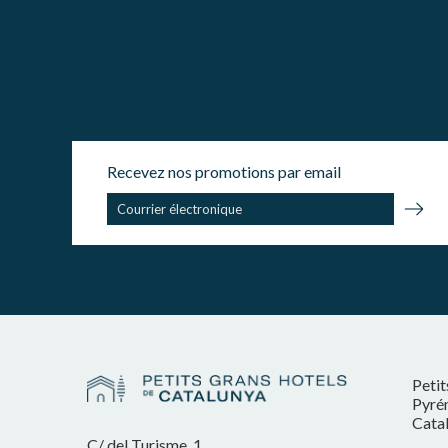
Recevez nos promotions par email
Petit
Pyrén
Cata
C/ del Turisme, 1,