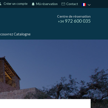
son
Créer un compte
notifications
Má réservation
Contact
Centre de réservation
972 600 035
+34
couvrez Catalogne
rs actif