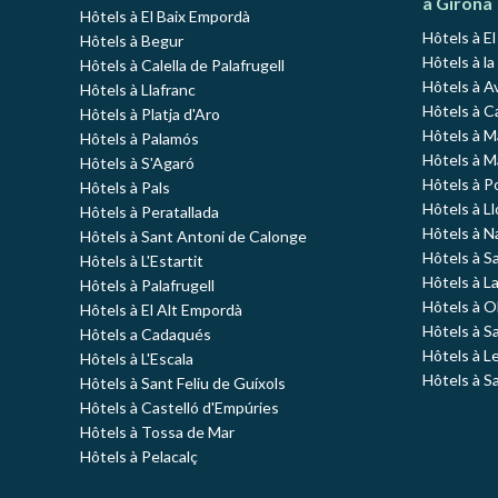
à Girona
Hôtels à El Baix Empordà
Hôtels à E
Hôtels à Begur
Hôtels à la
Hôtels à Calella de Palafrugell
Hôtels à A
Hôtels à Llafranc
Hôtels à C
Hôtels à Platja d'Aro
Hôtels à 
Hôtels à Palamós
Hôtels à 
Hôtels à S'Agaró
Hôtels à P
Hôtels à Pals
Hôtels à L
Hôtels à Peratallada
Hôtels à N
Hôtels à Sant Antoni de Calonge
Hôtels à S
Hôtels à L'Estartit
Hôtels à L
Hôtels à Palafrugell
Hôtels à O
Hôtels à El Alt Empordà
Hôtels à S
Hôtels a Cadaqués
Hôtels à L
Hôtels à L'Escala
Hôtels à S
Hôtels à Sant Feliu de Guíxols
Hôtels à Castelló d'Empúries
Hôtels à Tossa de Mar
Hôtels à Pelacalç