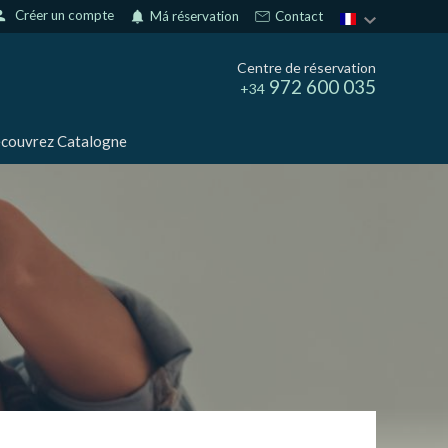
son
Créer un compte
notifications
Má réservation
Contact
Centre de réservation
972 600 035
+34
couvrez Catalogne