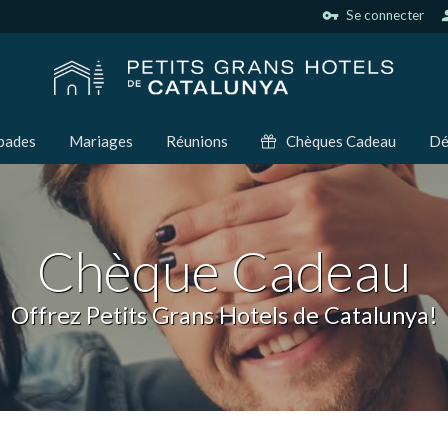
vpn_key
Se connecter
per
pades
Mariages
Réunions
Chèques Cadeau
Dé
Chèque Cadeau
Offrez Petits Grans Hotels de Catalunya!
ier les cookies