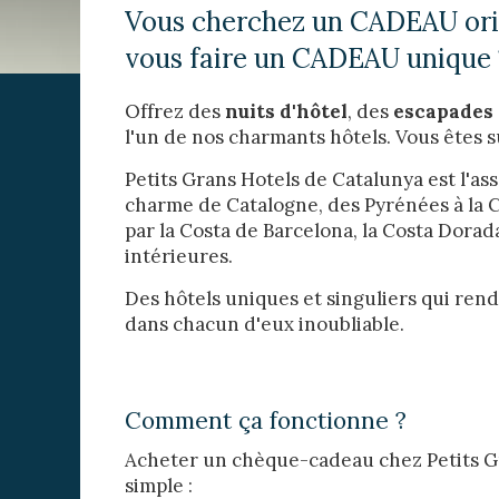
Techni
Vous cherchez un CADEAU orig
Ce site 
vous faire un CADEAU unique 
d'amélio
L'utilis
empêcher
Offrez des
nuits d'hôtel
, des
escapades
telle ac
l'un de nos charmants hôtels. Vous êtes s
Analys
Petits Grans Hotels de Catalunya est l'as
charme de Catalogne, des Pyrénées à la C
Ils perm
informat
par la Costa de Barcelona, la Costa Dorad
Web pour
intérieures.
amélior
utilisat
préféren
Des hôtels uniques et singuliers qui ren
meilleu
dans chacun d'eux inoubliable.
Market
Ces cook
Comment ça fonctionne ?
personne
navigat
Acheter un chèque-cadeau chez Petits Gr
site Web
simple :