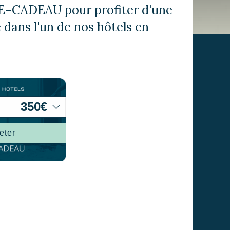
rs actif
-CADEAU pour profiter d'une
dans l'un de nos hôtels en
llation.
te,
qu'une
 Les
vité du
re des
e
eter
les choix
ur le