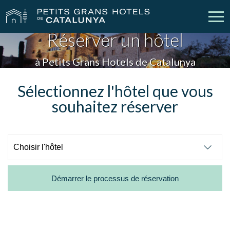
Réserver un hôtel
Nos Hôtels
Escapades
à Petits Grans Hotels de Catalunya
Mariages
Réunions
Sélectionnez l'hôtel que vous
souhaitez réserver
Chèques Cadeau
Découvrez Catalogne
Contact
Má réservation
Démarrer le processus de réservation
vpn_key
person
Se connecter
Créer un compte