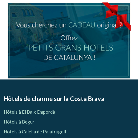
Location/nom de l'hôtel
CA
ES
EN
FR
Modifier les cookies
Technique et Fonctionnel
Toujours actif
Hôtels de charme sur la Costa Brava
Ce site Web utilise ses propres cookies pour collecter des
informations afin d'améliorer nos services. Si vous
Hôtels à El Baix Empordà
continuez à naviguer, vous acceptez leur installation.
L'utilisateur a la possibilité de configurer son navigateur,
Hôtels à Begur
pouvant, s'il le souhaite, empêcher leur installation sur son
disque dur, même s'il doit garder à l'esprit qu'une telle
Hôtels à Calella de Palafrugell
action peut entraîner des difficultés de navigation sur le