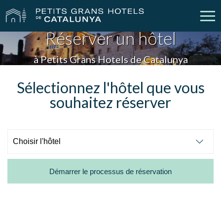
Réserver un hôtel
Nos Hôtels
Escapades
à Petits Grans Hotels de Catalunya
Mariages
Réunions
Sélectionnez l'hôtel que vous
souhaitez réserver
Chèques Cadeau
Découvrez Catalogne
Contact
Má réservation
Démarrer le processus de réservation
vpn_key
person
Se connecter
Créer un compte