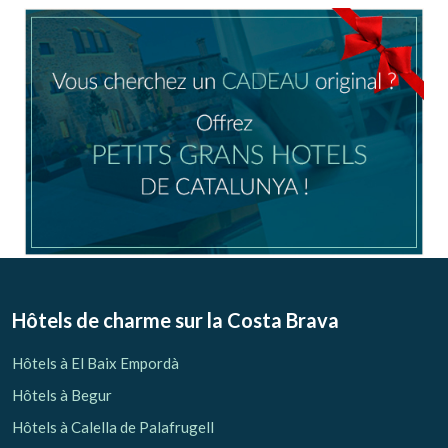
Location/nom de l'hôtel
CA
ES
EN
FR
Modifier les cookies
Technique et Fonctionnel
Toujours actif
Hôtels de charme sur la Costa Brava
Ce site Web utilise ses propres cookies pour collecter des
informations afin d'améliorer nos services. Si vous
Hôtels à El Baix Empordà
continuez à naviguer, vous acceptez leur installation.
L'utilisateur a la possibilité de configurer son navigateur,
Hôtels à Begur
pouvant, s'il le souhaite, empêcher leur installation sur son
disque dur, même s'il doit garder à l'esprit qu'une telle
Hôtels à Calella de Palafrugell
action peut entraîner des difficultés de navigation sur le