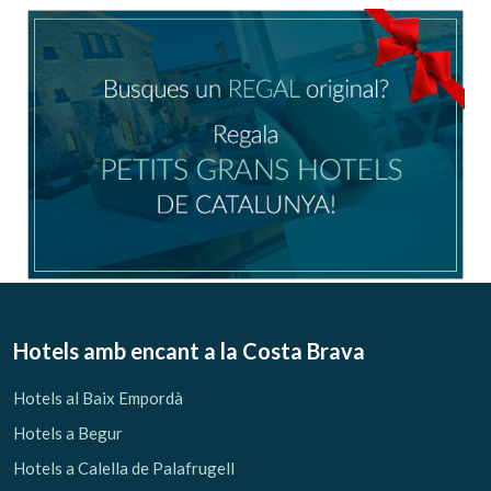
Ubicació/nom de l'hotel
CA
ES
EN
FR
Modificar cookies
Tècniques i funcionals
Sempre activades
Hotels amb encant
a la Costa Brava
Aquest lloc web utilitza cookies pròpies per recopilar
informació amb la finalitat de millorar els nostres serveis.
Hotels al Baix Empordà
Si continua navegant, suposa l'acceptació de la instal·lació
de les mateixes. L'usuari té la possibilitat de configurar el
Hotels a Begur
navegador podent, si així ho desitja, impedir que siguin
instal·lades al disc dur, encara que haurà de tenir en
Hotels a Calella de Palafrugell
compte que aquesta acció podrà ocasionar dificultats de
navegació de la pàgina web.