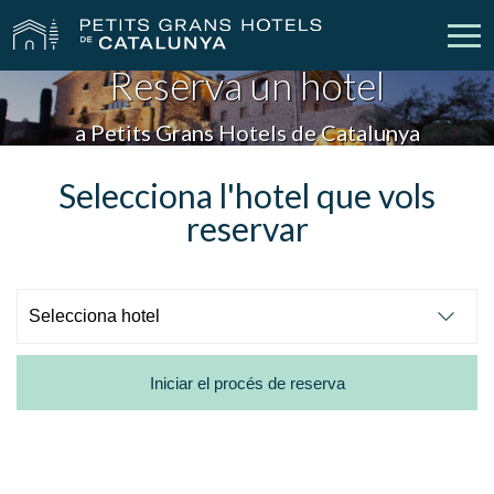
Reserva un hotel
Els Nostres Hotels
Escapades
a Petits Grans Hotels de Catalunya
Casaments
Empreses
Selecciona l'hotel que vols
reservar
Xecs Regal
Descobreix Catalunya
Contacte
La meva reserva
Iniciar el procés de reserva
vpn_key
person
Inicia sessió
Crear compte