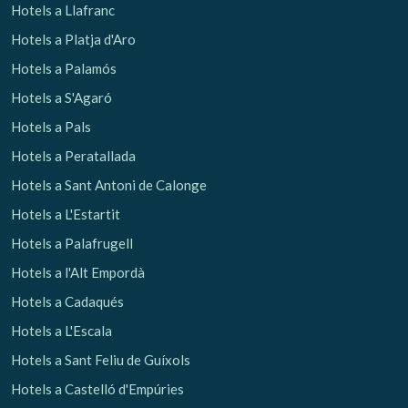
Hotels a Llafranc
Hotels a Platja d'Aro
Analítiques i personalització
Hotels a Palamós
Permeten fer el seguiment i l'anàlisi del comportament
dels usuaris d'aquest lloc web. La informació recollida
Hotels a S'Agaró
mitjançant aquest tipus de cookies s'utilitza en el
mesurament de l'activitat del web per a l'elaboració de
Hotels a Pals
perfils de navegació dels usuaris per introduir millores en
funció de l'anàlisi de les dades d'ús que fan els usuaris del
Hotels a Peratallada
servei. Permeten desar la informació de preferència de
l'usuari per millorar la qualitat dels nostres serveis i oferir
Hotels a Sant Antoni de Calonge
una millor experiència a través de productes recomanats.
Hotels a L'Estartit
Marketing i publicitat
Hotels a Palafrugell
Aquestes cookies són utilitzades per emmagatzemar
Hotels a l'Alt Empordà
informació sobre les preferències i les eleccions personals
de l'usuari a través de l'observació continuada dels seus
Hotels a Cadaqués
hàbits de navegació. Gràcies a elles, podem conèixer els
hàbits de navegació al lloc web i mostrar publicitat
Hotels a L'Escala
relacionada amb el perfil de navegació de l'usuari.
Hotels a Sant Feliu de Guíxols
Hotels a Castelló d'Empúries